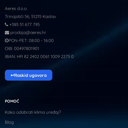
Aeres d.o.o.
Trinajstići 56, 51215 Kastav
+385 51 677 795
prodaja@aeres.hr
PON-PET: 08:00 - 16:00
OIB: 00497801901
IBAN: HR 82 2402 0061 1009 2275 0
↩
Raskid ugovora
POMOĆ
Kako odabrati klima uređaj?
Blog