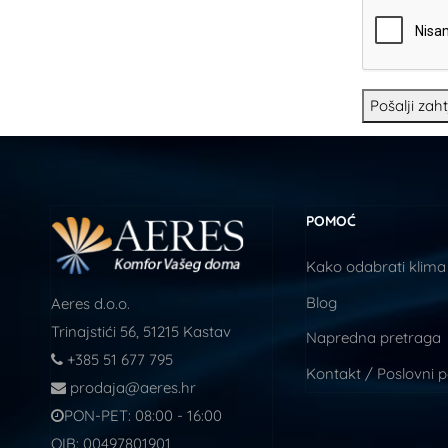
Pošalji zah
POMOĆ
Kako odabrati klima
Blog
Aeres d.o.o.
Trinajstići 56, 51215 Kastav
Napredna pretraga
+385 51 677 795
Kontakt / Poslovni 
prodaja@aeres.hr
PON-PET: 08:00 - 16:00
OIB: 00497801901