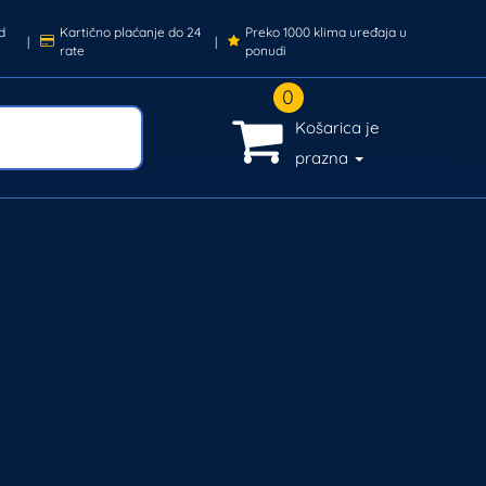
d
Kartično plaćanje do 24
Preko 1000 klima uređaja u
|
|
rate
ponudi
0
Košarica je
prazna