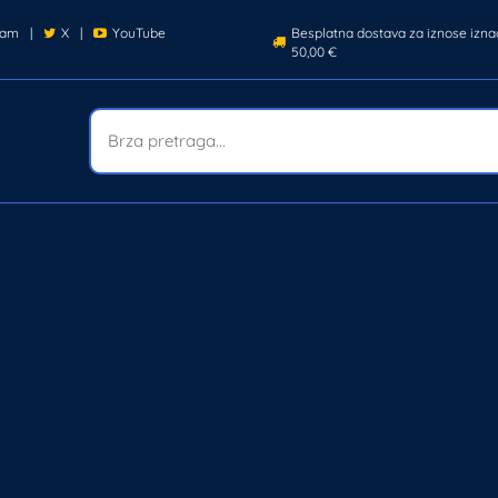
ram
|
X
|
YouTube
Besplatna dostava za iznose izna
50,00 €