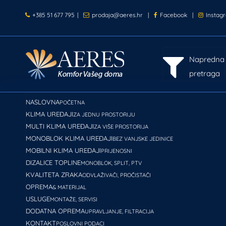
+385 51 677 795
|
prodaja@aeres.hr
|
Facebook
|
Instag
Napredna
pretraga
NASLOVNA
POČETNA
KLIMA UREĐAJI
ZA JEDNU PROSTORIJU
MULTI KLIMA UREĐAJI
ZA VIŠE PROSTORIJA
MONOBLOK KLIMA UREĐAJI
BEZ VANJSKE JEDINICE
MOBILNI KLIMA UREĐAJI
PRIJENOSNI
DIZALICE TOPLINE
MONOBLOK, SPLIT, PTV
KVALITETA ZRAKA
ODVLAŽIVAČI, PROČISTAČI
OPREMA
& MATERIJAL
USLUGE
MONTAŽE, SERVISI
DODATNA OPREMA
UPRAVLJANJE, FILTRACIJA
KONTAKT
POSLOVNI PODACI