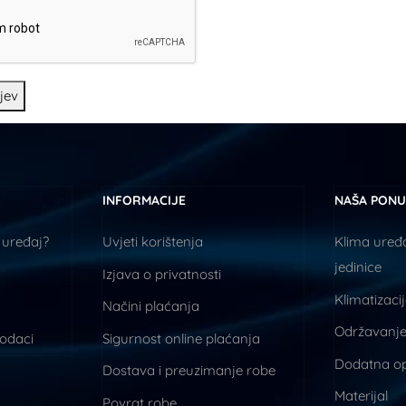
tjev
INFORMACIJE
NAŠA PON
 uređaj?
Uvjeti korištenja
Klima uređa
jedinice
Izjava o privatnosti
Klimatizaci
Načini plaćanja
Održavanje
podaci
Sigurnost online plaćanja
Dodatna o
Dostava i preuzimanje robe
Materijal
Povrat robe