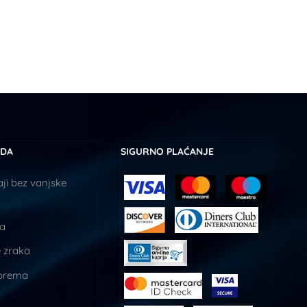
UDA
SIGURNO PLAĆANJE
ji bez vanjske
ja
 zraka
prema