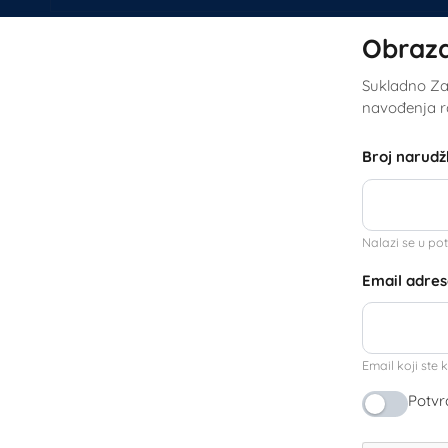
Obraza
Sukladno Zak
navođenja ra
Broj narud
Nalazi se u po
Email adre
Email koji ste k
Potvr