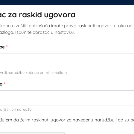
c za raskid ugovora
onu o zaštiti potrošača imate pravo raskinuti ugovor u roku od
zloga. Ispunite obrazac u nastavku.
žbe
*
tvrdi narudžbe koju ste primili emailom.
sa
*
oristili pri narudžbi.
đujem da želim raskinuti ugovor za navedenu narudžbu i da su po