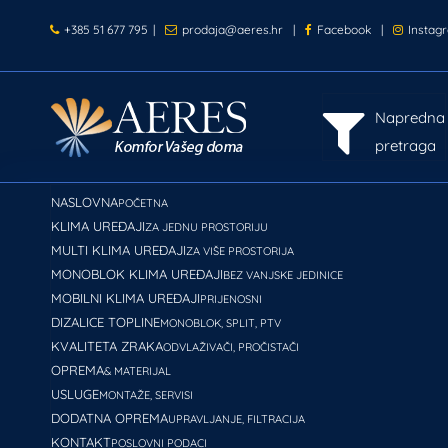
+385 51 677 795
|
prodaja@aeres.hr
|
Facebook
|
Instag
Napredna
pretraga
NASLOVNA
POČETNA
KLIMA UREĐAJI
ZA JEDNU PROSTORIJU
MULTI KLIMA UREĐAJI
ZA VIŠE PROSTORIJA
MONOBLOK KLIMA UREĐAJI
BEZ VANJSKE JEDINICE
MOBILNI KLIMA UREĐAJI
PRIJENOSNI
DIZALICE TOPLINE
MONOBLOK, SPLIT, PTV
KVALITETA ZRAKA
ODVLAŽIVAČI, PROČISTAČI
OPREMA
& MATERIJAL
USLUGE
MONTAŽE, SERVISI
DODATNA OPREMA
UPRAVLJANJE, FILTRACIJA
KONTAKT
POSLOVNI PODACI