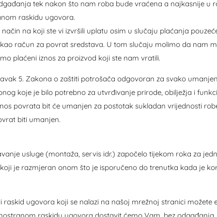
 odgađanja tek nakon što nam roba bude vraćena a najkasnije u
ranom raskidu ugovora.
i način na koji ste vi izvršili uplatu osim u slučaju plaćanja pouz
 kao račun za povrat sredstava. U tom slučaju molimo da nam m
mo plaćeni iznos za proizvod koji ste nam vratili.
stavak 5. Zakona o zaštiti potrošača odgovoran za svako umanjenj
og koje je bilo potrebno za utvrđivanje prirode, obilježja i funkc
nos povrata bit će umanjen za postotak sukladan vrijednosti robe.
ovrat biti umanjen.
avanje usluge (montaža, servis idr.) započelo tijekom roka za jed
os koji je razmjeran onom što je isporučeno do trenutka kada je kori
raskid ugovora koji se nalazi na našoj mrežnoj stranici možete elek
jednostranom raskidu ugovora dostavit ćemo Vam, bez odgađanja,