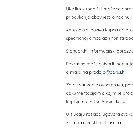
Ukoliko kupac želi može se obrati
pribavljanja obavijesti o načinu
Aeres d.o.o. poziva kupca da pro
specifičnoj ambalaži (npr. stiropo
Standardni informacijski obrazac
Povrat se može ostvariti popunj
e-maila na
prodaja@aeres.hr
.
Za ostvarivanje ovog prava, pot
dokumentacijom s kojim je proiz
kupljen od tvrtke Aeres d.o.o.
U slučaju raskida ugovora svaka 
Zakona o zaštiti potrošača.