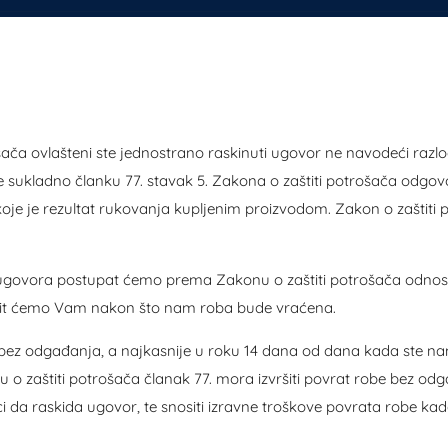
ača ovlašteni ste jednostrano raskinuti ugovor ne navodeći razl
e sukladno članku 77. stavak 5. Zakona o zaštiti potrošača odgo
koje je rezultat rukovanja kupljenim proizvodom. Zakon o zaštiti
 ugovora postupat ćemo prema Zakonu o zaštiti potrošača odn
šit ćemo Vam nakon što nam roba bude vraćena.
bez odgađanja, a najkasnije u roku 14 dana od dana kada ste nam 
o zaštiti potrošača članak 77. mora izvršiti povrat robe bez od
ci da raskida ugovor, te snositi izravne troškove povrata robe kad