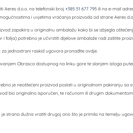
ti Aeres d.o.o. na telefonski broj
+385 51 677 795
ili na e-mail adr
, mogućnostima i uvjetima vraćanja proizvoda od strane Aeres d.o
izvod zapakira u originalnu ambalažu kako bi se izbjegla oštećen
r i folija) potrebno je učvrstiti dijelove ambalaže radi zaštite proi
 za jednostrani raskid ugovora pronađite ovdje.
avanjem Obrasca dostupnog na linku gore te slanjem istoga put
rebno je neoštećeni proizvod poslati u originalnom pakiranju s
vod bio originalno isporučen, te računom ili drugim dokumentom
je strana dužna vratiti drugoj ono što je primila na temelju ug