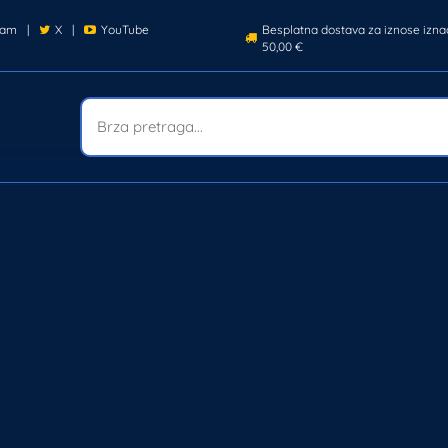
ram
|
X
|
YouTube
Besplatna dostava za iznose izna
50,00 €