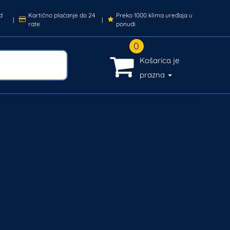
d
Kartično plaćanje do 24
Preko 1000 klima uređaja u
|
|
rate
ponudi
0
Košarica je
prazna