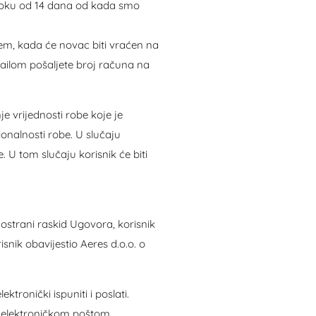
 roku od 14 dana od kada smo
ećem, kada će novac biti vraćen na
ailom pošaljete broj računa na
e vrijednosti robe koje je
ionalnosti robe. U slučaju
 U tom slučaju korisnik će biti
nostrani raskid Ugovora, korisnik
snik obavijestio Aeres d.o.o. o
tronički ispuniti i poslati.
 elektroničkom poštom.