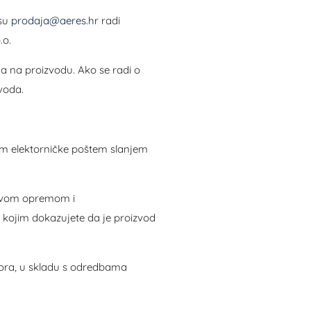
esu
prodaja@aeres.hr
radi
.o.
ja na proizvodu. Ako se radi o
zvoda.
em elektorničke poštem slanjem
a svom opremom i
 kojim dokazujete da je proizvod
ovora, u skladu s odredbama