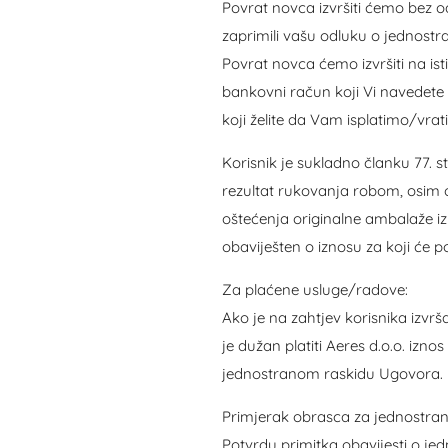
Povrat novca izvršiti ćemo bez
zaprimili vašu odluku o jednost
Povrat novca ćemo izvršiti na ist
bankovni račun koji Vi navedete
koji želite da Vam isplatimo/vrati
Korisnik je sukladno članku 77. 
rezultat rukovanja robom, osim on
oštećenja originalne ambalaže iz
obaviješten o iznosu za koji će p
Za plaćene usluge/radove:
Ako je na zahtjev korisnika izvrš
je dužan platiti Aeres d.o.o. izn
jednostranom raskidu Ugovora.
Primjerak obrasca za jednostrani 
Potvrdu primitka obavijesti o 