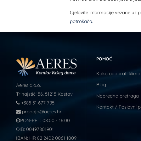
Cjelovite informacije vezane uz
potrošača.
POMOĆ
Kako odabrati klima
Blog
Aeres d.o.o.
Trinajstići 56, 51215 Kastav
Napredna pretraga
+385 51 677 795
Kontakt / Poslovni 
prodaja@aeres.hr
PON-PET: 08:00 - 16:00
OIB: 00497801901
IBAN: HR 82 2402 0061 1009