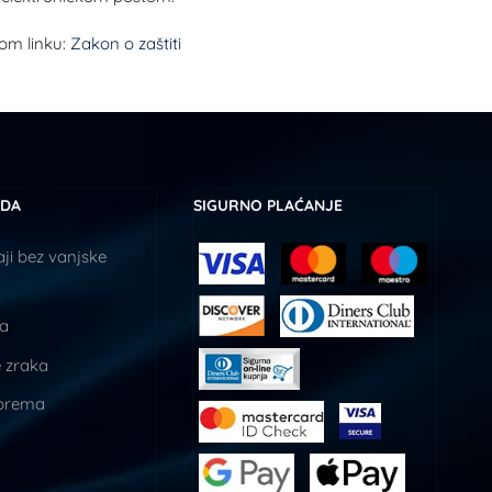
om linku:
Zakon o zaštiti
UDA
SIGURNO PLAĆANJE
ji bez vanjske
ja
 zraka
prema