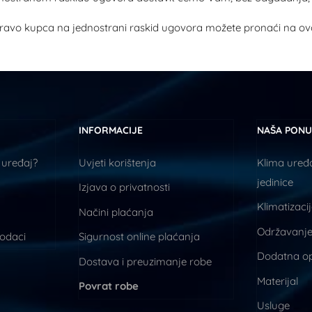
 pravo kupca na jednostrani raskid ugovora možete pronaći na ov
INFORMACIJE
NAŠA PON
 uređaj?
Uvjeti korištenja
Klima uređa
jedinice
Izjava o privatnosti
Klimatizaci
Načini plaćanja
Održavanje
podaci
Sigurnost online plaćanja
Dodatna o
Dostava i preuzimanje robe
Materijal
Povrat robe
Usluge