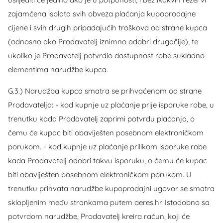
zajamčena isplata svih obveza plaćanja kupoprodajne
cijene i svih drugih pripadajućih troškova od strane kupca
(odnosno ako Prodavatelj iznimno odobri drugačije), te
ukoliko je Prodavatelj potvrdio dostupnost robe sukladno
elementima narudžbe kupca.
G.3.) Narudžba kupca smatra se prihvaćenom od strane
Prodavatelja: - kod kupnje uz plaćanje prije isporuke robe, u
trenutku kada Prodavatelj zaprimi potvrdu plaćanja, o
čemu će kupac biti obaviješten posebnom elektroničkom
porukom. - kod kupnje uz plaćanje prilikom isporuke robe
kada Prodavatelj odobri takvu isporuku, o čemu će kupac
biti obaviješten posebnom elektroničkom porukom. U
trenutku prihvata narudžbe kupoprodajni ugovor se smatra
sklopljenim među strankama putem aeres.hr. Istodobno sa
potvrdom narudžbe, Prodavatelj kreira račun, koji će