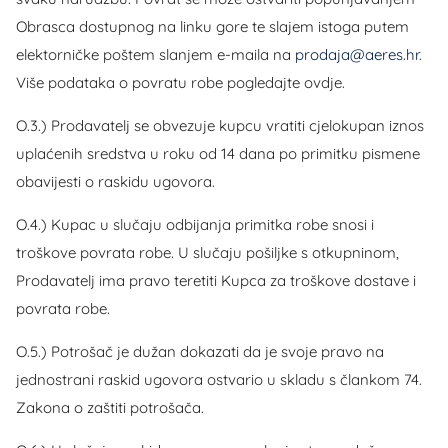
Obrasca dostupnog na linku gore te slajem istoga putem
elektorničke poštem slanjem e-maila na
prodaja@aeres.hr
.
Više podataka o povratu robe pogledajte ovdje.
O.3.) Prodavatelj se obvezuje kupcu vratiti cjelokupan iznos
uplaćenih sredstva u roku od 14 dana po primitku pismene
obavijesti o raskidu ugovora.
O.4.) Kupac u slučaju odbijanja primitka robe snosi i
troškove povrata robe. U slučaju pošiljke s otkupninom,
Prodavatelj ima pravo teretiti Kupca za troškove dostave i
povrata robe.
O.5.) Potrošač je dužan dokazati da je svoje pravo na
jednostrani raskid ugovora ostvario u skladu s člankom 74.
Zakona o zaštiti potrošača.