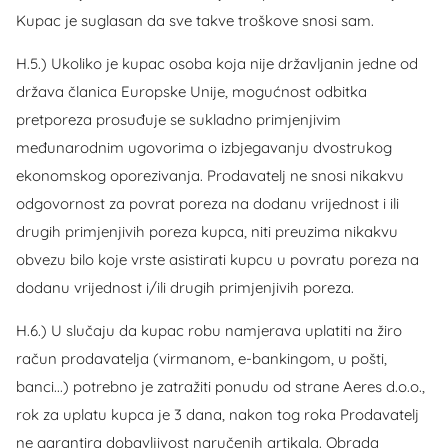
Kupac je suglasan da sve takve troškove snosi sam.
H.5.) Ukoliko je kupac osoba koja nije državljanin jedne od
država članica Europske Unije, mogućnost odbitka
pretporeza prosuđuje se sukladno primjenjivim
međunarodnim ugovorima o izbjegavanju dvostrukog
ekonomskog oporezivanja. Prodavatelj ne snosi nikakvu
odgovornost za povrat poreza na dodanu vrijednost i ili
drugih primjenjivih poreza kupca, niti preuzima nikakvu
obvezu bilo koje vrste asistirati kupcu u povratu poreza na
dodanu vrijednost i/ili drugih primjenjivih poreza.
H.6.) U slučaju da kupac robu namjerava uplatiti na žiro
račun prodavatelja (virmanom, e-bankingom, u pošti,
banci...) potrebno je zatražiti ponudu od strane Aeres d.o.o.,
rok za uplatu kupca je 3 dana, nakon tog roka Prodavatelj
ne garantira dobavljivost naručenih artikala. Obrada