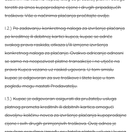
teretiti za iznos kupoprodajne cijene i drugih pripadajućih
troškova. Više o načinima plaćanja pročitajte ovdje.
I.2.)
Po zadavanju konkretnog naloga za izvršenje plaćanja
po kreditnoj ili debitnoj kartici kupca, kupac se odriče
svakog prava raskida, otkaza i/ili izmjene izvršenja
konkretnog naloga za plaćanje. Ovakvo odricanje odnosni
se samo na neopozivost platne transakcije i ne utječe na
prava Kupca vezano uz raskid ugovora. U tom smislu
kupac je odgovoran za sve troškove i štete koje u tom
pogledu mogu nastati Prodavatelju.
I.3.)
Kupac je odgovoran osigurati da pružatelju usluga
platnog prometa kreditnih ili debitnih kartica omogući
dovoljnu količinu novca za izvršenje plaćanja kupoprodajne
cijene i svih drugih primjenjivih troškova. Ovaj odnos je
reguliran pravilima između pružatelja platnih usluga i kupca