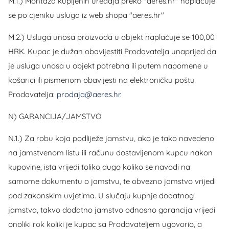
M.1.) Montaža kupljenih uređaja preko "aeres.hr" naplaćuje
se po cjeniku usluga iz web shopa "aeres.hr"
M.2.) Usluga unosa proizvoda u objekt naplaćuje se 100,00
HRK. Kupac je dužan obavijestiti Prodavatelja unaprijed da
je usluga unosa u objekt potrebna ili putem napomene u
košarici ili pismenom obavijesti na elektroničku poštu
Prodavatelja:
prodaja@aeres.hr
.
N) GARANCIJA/JAMSTVO
N.1.) Za robu koja podliježe jamstvu, ako je tako navedeno
na jamstvenom listu ili računu dostavljenom kupcu nakon
kupovine, ista vrijedi toliko dugo koliko se navodi na
samome dokumentu o jamstvu, te obvezno jamstvo vrijedi
pod zakonskim uvjetima. U slučaju kupnje dodatnog
jamstva, takvo dodatno jamstvo odnosno garancija vrijedi
onoliki rok koliki je kupac sa Prodavateljem ugovorio, a