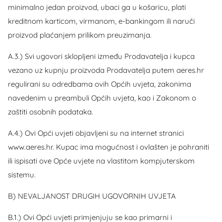
minimalno jedan proizvod, ubaci ga u košaricu, plati
kreditnom karticom, virmanom, e-bankingom ili naruči
proizvod plaćanjem prilikom preuzimanja.
A.3.) Svi ugovori sklopljeni između Prodavatelja i kupca
vezano uz kupnju proizvoda Prodavatelja putem aeres.hr
regulirani su odredbama ovih Općih uvjeta, zakonima
navedenim u preambuli Općih uvjeta, kao i Zakonom o
zaštiti osobnih podataka.
A.4.) Ovi Opći uvjeti objavljeni su na internet stranici
www.aeres.hr. Kupac ima mogućnost i ovlašten je pohraniti
ili ispisati ove Opće uvjete na vlastitom kompjuterskom
sistemu.
B) NEVALJANOST DRUGIH UGOVORNIH UVJETA
B.1.) Ovi Opći uvjeti primjenjuju se kao primarni i