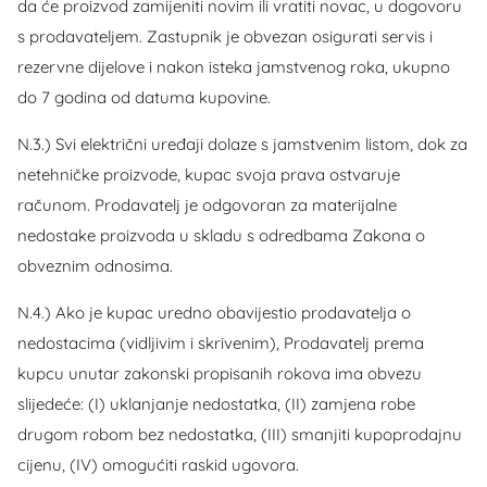
da će proizvod zamijeniti novim ili vratiti novac, u dogovoru
s prodavateljem. Zastupnik je obvezan osigurati servis i
rezervne dijelove i nakon isteka jamstvenog roka, ukupno
do 7 godina od datuma kupovine.
N.3.) Svi električni uređaji dolaze s jamstvenim listom, dok za
netehničke proizvode, kupac svoja prava ostvaruje
računom. Prodavatelj je odgovoran za materijalne
nedostake proizvoda u skladu s odredbama Zakona o
obveznim odnosima.
N.4.) Ako je kupac uredno obavijestio prodavatelja o
nedostacima (vidljivim i skrivenim), Prodavatelj prema
kupcu unutar zakonski propisanih rokova ima obvezu
slijedeće: (I) uklanjanje nedostatka, (II) zamjena robe
drugom robom bez nedostatka, (III) smanjiti kupoprodajnu
cijenu, (IV) omogućiti raskid ugovora.