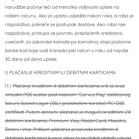
narudžbe počinje teći od trenutka vidljivosti uplate na
našem računu. Ako je uplata uslijedila nakon roka, a roba je
raspoloživa, pokreće se postupak dostave. Ako roba nije
raspoloživa, pristupa se povratu preplaćenih sredstava
uvećanih za zakonske kamate po kamatnoj stopi poslovne
banke kod koje vodi transakcijski račun u roku od najviše
30 dana od dana uplate.
I) PLAĆANJE KREDITNIM ILI DEBITNIM KARTICAMA
I.1.)
Plaćanje kreditnim ili debitnim karticama vrši se kroz
virtualni POS sustav pod nazivom "Corvus Pay” zaštićenog
Secure Socket Layer (SSL) protokolom koristeći PCI DSS
certifikat. Putem aeres.hr plaćanje je moguće kreditnim i/ili
debitnim karticama: Premium Visa, MasterCard, Maestro,
Diners i Visa. Prilikom plaćanja proizvoda kreditnim ili
debitnim karticama kupca, istog će pružatelj platnih usluga