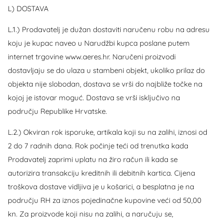
L) DOSTAVA
L.1.) Prodavatelj je dužan dostaviti naručenu robu na adresu
koju je kupac naveo u Narudžbi kupca poslane putem
internet trgovine www.aeres.hr. Naručeni proizvodi
dostavljaju se do ulaza u stambeni objekt, ukoliko prilaz do
objekta nije slobodan, dostava se vrši do najbliže točke na
kojoj je istovar moguć. Dostava se vrši isključivo na
području Republike Hrvatske.
L.2.) Okviran rok isporuke, artikala koji su na zalihi, iznosi od
2 do 7 radnih dana. Rok počinje teći od trenutka kada
Prodavatelj zaprimi uplatu na žiro račun ili kada se
autorizira transakciju kreditnih ili debitnih kartica. Cijena
troškova dostave vidljiva je u košarici, a besplatna je na
području RH za iznos pojedinačne kupovine veći od 50,00
kn. Za proizvode koji nisu na zalihi, a naručuju se,