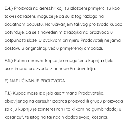
E.4.) Proizvodi na aeres.hr koji su izložbeni primjerci su kao
takvi i označeni, moguće je da su iz tog razloga na
dodatnom popustu. Naručivanjem takvog proizvoda kupac
potvrđuje, da se s navedenim značajkama proizvoda u
potpunosti slaže. U ovakvom primjeru Prodavatelj ne jamči
dostavu u originalnoj, već u primjerenoj ambalaži.
E.5.) Putem aeres.hr kupcu je omogućena kupnja dijela
asortimana proizvoda iz ponude Prodavatelja.
F) NARUČIVANJE PROIZVODA
F.1.) Kupac može iz dijela asortimana Prodavatelja,
objavljenog na aeres.hr izabrati proizvod ili grupu proizvoda
za čiju kupnju je zainteresiran i to klikom na gumb "dodaj u
košaricu", te istog na taj način dodati svojoj košarici.