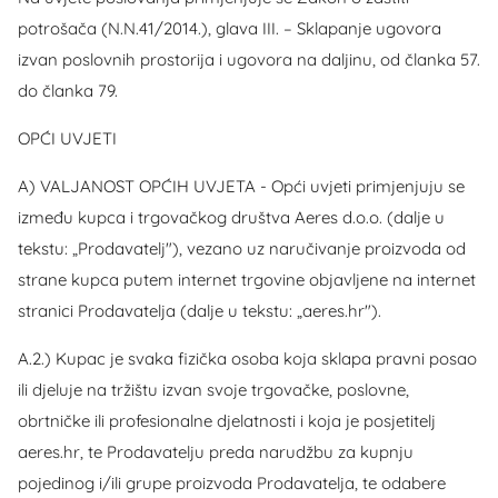
potrošača (N.N.41/2014.), glava III. – Sklapanje ugovora
izvan poslovnih prostorija i ugovora na daljinu, od članka 57.
do članka 79.
OPĆI UVJETI
A) VALJANOST OPĆIH UVJETA - Opći uvjeti primjenjuju se
između kupca i trgovačkog društva Aeres d.o.o. (dalje u
tekstu: „Prodavatelj"), vezano uz naručivanje proizvoda od
strane kupca putem internet trgovine objavljene na internet
stranici Prodavatelja (dalje u tekstu: „aeres.hr").
A.2.) Kupac je svaka fizička osoba koja sklapa pravni posao
ili djeluje na tržištu izvan svoje trgovačke, poslovne,
obrtničke ili profesionalne djelatnosti i koja je posjetitelj
aeres.hr, te Prodavatelju preda narudžbu za kupnju
pojedinog i/ili grupe proizvoda Prodavatelja, te odabere