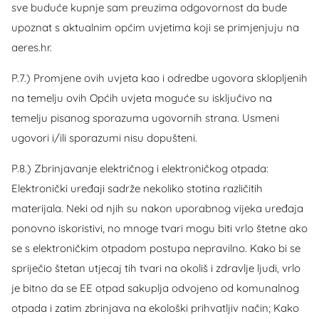
sve buduće kupnje sam preuzima odgovornost da bude
upoznat s aktualnim općim uvjetima koji se primjenjuju na
aeres.hr.
P.7.) Promjene ovih uvjeta kao i odredbe ugovora sklopljenih
na temelju ovih Općih uvjeta moguće su isključivo na
temelju pisanog sporazuma ugovornih strana. Usmeni
ugovori i/ili sporazumi nisu dopušteni.
P.8.) Zbrinjavanje električnog i elektroničkog otpada:
Elektronički uređaji sadrže nekoliko stotina različitih
materijala. Neki od njih su nakon uporabnog vijeka uređaja
ponovno iskoristivi, no mnoge tvari mogu biti vrlo štetne ako
se s elektroničkim otpadom postupa nepravilno. Kako bi se
spriječio štetan utjecaj tih tvari na okoliš i zdravlje ljudi, vrlo
je bitno da se EE otpad sakuplja odvojeno od komunalnog
otpada i zatim zbrinjava na ekološki prihvatljiv način; Kako