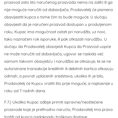
proizvod zato što naručenog proizvoda nema na zalihi ili ga
nije moguće naručiti od dobavljača, Prodavatelj će pismeno
obavijestiti kupca o tome čim to bude moguće. U slučaju
obavijesti da je naručeni proizvod dostupan u produljenom
roku, Kupac ima mogućnost ostati pri narudžbi, uz novi,
tako naznačeni rok isporuke, ili pak otkazati narudžbu. U
slučaju da Prodavatelj obavijesti Kupca da Proizvod uopće
ne može naručiti od dobavljača, ugovor se raskida već
samom takvom obavješću i narudžba se otkazuje, te se ne
autorizirane transakcije kreditnih ili debitnih kartica otkazuju
odmah, a povrat uplaćenih sredstava, ukoliko ih je bilo,
Prodavatelj će Kupcu vratiti što prije moguće, a najkasnije u
roku od 7 radnih dana.
F.7.) Ukoliko Kupac odbije primiti ispravne/neoštećene
proizvode koje je prethodno naručio, Prodavatelj ima pravo
tražiti od kupca nadoknadu troškova dostave