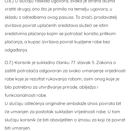
O.6.) U slučaju raskida ugovora, svaka je strana dužna
vratiti drugoj ono što je primila na temelju ugovora, u
skladu s odredbama ovog pasusa. To znači, prodavatelj
izvršava povrat uplaćenih sredstava služeći se istim
sredstvima plaćanja kojim se potrošač koristio prilikom
plaćanja, a kupac izvršava povrat kupljene robe bez
odgađanja.
O.7.) Korisnik je sukladno članku 77. stavak 5. Zakona o
zaštiti potrošača odgovoran za svako umanjenje vrijednosti
robe koje je rezultat rukovanja robom, osim onog koje je
bilo potrebno za utvrđivanje prirode, obilježja i
funkcionalnosti robe.
U slučaju oštećenja originalne ambalaže iznos povrata bit
će umanjen za postotak sukladan vrijednosti robe. U tom
slučaju korisnik će biti obaviješten o iznosu za koji će povrat
biti umanjen.