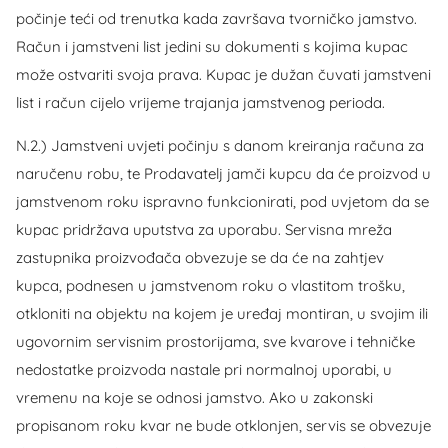
počinje teći od trenutka kada završava tvorničko jamstvo.
Račun i jamstveni list jedini su dokumenti s kojima kupac
može ostvariti svoja prava. Kupac je dužan čuvati jamstveni
list i račun cijelo vrijeme trajanja jamstvenog perioda.
N.2.) Jamstveni uvjeti počinju s danom kreiranja računa za
naručenu robu, te Prodavatelj jamči kupcu da će proizvod u
jamstvenom roku ispravno funkcionirati, pod uvjetom da se
kupac pridržava uputstva za uporabu. Servisna mreža
zastupnika proizvođača obvezuje se da će na zahtjev
kupca, podnesen u jamstvenom roku o vlastitom trošku,
otkloniti na objektu na kojem je uređaj montiran, u svojim ili
ugovornim servisnim prostorijama, sve kvarove i tehničke
nedostatke proizvoda nastale pri normalnoj uporabi, u
vremenu na koje se odnosi jamstvo. Ako u zakonski
propisanom roku kvar ne bude otklonjen, servis se obvezuje