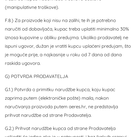
(manipulativne troškove).
F.8.) Za proizvode koji nisu na zalihi, te ih je potrebno
naručiti od dobavljača, kupac treba uplatiti minimalno 30%
iznosa kupovine u obliku predujma. Ukoliko prodavatelj ne
ispuni ugovor, dužan je vratiti kupcu uplaćeni predujam, što
je moguće prije, a najkasnije u roku od 7 dana od dana
raskida ugovora.
G) POTVRDA PRODAVATELJA
G.1.) Potvrda o primitku narudžbe kupca, koju kupac
zaprima putem (elektroničke pošte) maila, nakon
naručivanja proizvoda putem aeres.hr, ne predstavlja
prihvat narudžbe od strane Prodavatelja.
G.2.) Prihvat narudžbe kupca od strane Prodavatelja
uslijediti će jedino ako je u potpunosti, i bez ikakvih rezervi