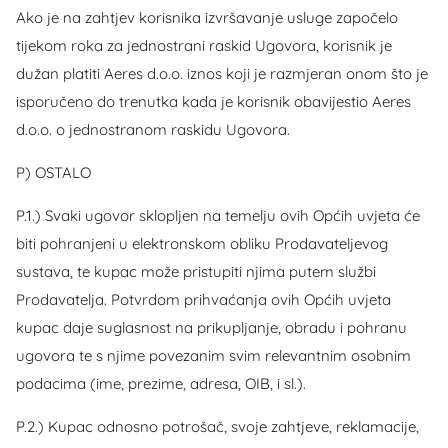
Ako je na zahtjev korisnika izvršavanje usluge započelo
tijekom roka za jednostrani raskid Ugovora, korisnik je
dužan platiti Aeres d.o.o. iznos koji je razmjeran onom što je
isporučeno do trenutka kada je korisnik obavijestio Aeres
d.o.o. o jednostranom raskidu Ugovora.
P) OSTALO
P.1.) Svaki ugovor sklopljen na temelju ovih Općih uvjeta će
biti pohranjeni u elektronskom obliku Prodavateljevog
sustava, te kupac može pristupiti njima putem službi
Prodavatelja. Potvrdom prihvaćanja ovih Općih uvjeta
kupac daje suglasnost na prikupljanje, obradu i pohranu
ugovora te s njime povezanim svim relevantnim osobnim
podacima (ime, prezime, adresa, OIB, i sl.).
P.2.) Kupac odnosno potrošač, svoje zahtjeve, reklamacije,