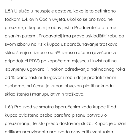
L.5.) U slučaju neuspjele dostave, kako je to definirano
točkom L.4. ovih Općih uvjeta, ukoliko se proizvod ne
preuzme, a kupac nije obavijestio Prodavatelja o tome
pisanim putem , Prodavatelj ima pravo uskladištiti robu po
svom izboru na rizik kupca uz obračunavanje troškova
skladištenja u iznosu od 3% iznosa računa (uvećano za
pripadajući PDV) po započetom mjesecu i inzistirati na
ispunjenju ugovora ili, nakon određivanja naknadnog roka
od 15 dana raskinuti ugovor i robu dalje prodati trećim
osobama, pri čemu je kupac obvezan platiti naknadu
skladištenja i manupulativnih troškova.
L.6.) Proizvod se smatra isporučenim kada kupac ili od
kupca ovlaštena osoba parafira pisanu potvrdu o
preuzimanju, te istu preda dostavnoj službi. Kupac je dužan
prilikom preuzimanja proizvoda provjeriti eventualna