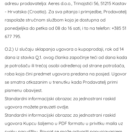
adresu prodavatelja: Aeres d.o.o., Trinajstići 56, 51215 Kastav
- Hrvatska (Croatia). Za sva pitanja i primjedbe, Prodavatelj
raspolaže stručnom službom koja je dostupna od
ponedjeljka do petka od 08 do 16 sati, i to na telefon: +385 51
677 795.
O.2.) U slučaju sklapanja ugovora o kupoprodaji, rok od 14
dana iz stavka Q.1. ovog članka započinje teći od dana kada
je potrošaču ili trećoj osobi određenoj od strane potrošača,
roba koja čini predmet ugovora predana na posjed. Ugovor
se smatra otkazanim u trenutku kada Prodavatelj primi
pismenu obavijest.
Standardni informacijski obrazac za jednostrani raskid
ugovora možete preuzeti ovdje.
Standardni informacijski obrazac za jednostrani raskid
ugovora Kupcu šaljemo u PDF formatu u privitku maila uz
svaku narudžbu. Povrat se može ostvariti popunjavanjem