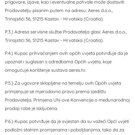
prigovore, izjave, kao i eventualne pohvale može dostaviti
Prodavatelju pisanim putem na adresu: Aeres d.o.o.,
Trinajstići 56, 51215 Kastav - Hrvatska (Croatia).
P.3.) Adresa servisne službe Prodavatelja glasi: Aeres d.o.o.,
Trinajstići 56, 51215 Kastav - Hrvatska (Croatia).
P.4.) Kupac prihvaćanjem ovih općih uvjeta potvrđuje da je
upoznat i suglasan s odredbama Općih uvjeta, koje
omogućuje korištenje sustava aeres.hr.
P.5.) Za ugovore sklopljene na temelju ovih Općih uvjeta
primjenjuje se mjerodavno pravo prema sjedištu
Prodavatelja. Primjena UN-ove Konvencije o međunarodnoj
prodaji robe je isključena.
P.6.) Kupac potvrđuje da je svjestan da su važeći Opći uvjeti
podložni stalnim promjenama i poboljšanjima, tako da za