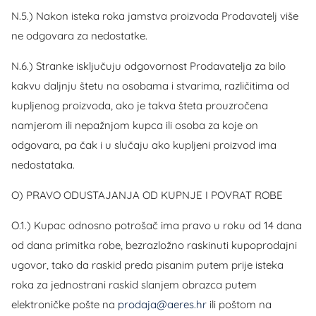
N.5.) Nakon isteka roka jamstva proizvoda Prodavatelj više
ne odgovara za nedostatke.
N.6.) Stranke isključuju odgovornost Prodavatelja za bilo
kakvu daljnju štetu na osobama i stvarima, različitima od
kupljenog proizvoda, ako je takva šteta prouzročena
namjerom ili nepažnjom kupca ili osoba za koje on
odgovara, pa čak i u slučaju ako kupljeni proizvod ima
nedostataka.
O) PRAVO ODUSTAJANJA OD KUPNJE I POVRAT ROBE
O.1.) Kupac odnosno potrošač ima pravo u roku od 14 dana
od dana primitka robe, bezrazložno raskinuti kupoprodajni
ugovor, tako da raskid preda pisanim putem prije isteka
roka za jednostrani raskid slanjem obrazca putem
elektroničke pošte na
prodaja@aeres.hr
ili poštom na