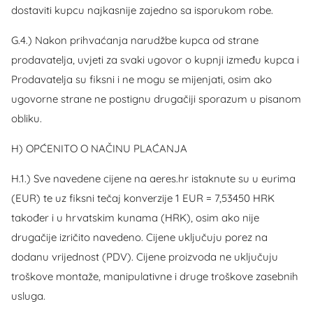
dostaviti kupcu najkasnije zajedno sa isporukom robe.
G.4.) Nakon prihvaćanja narudžbe kupca od strane
prodavatelja, uvjeti za svaki ugovor o kupnji između kupca i
Prodavatelja su fiksni i ne mogu se mijenjati, osim ako
ugovorne strane ne postignu drugačiji sporazum u pisanom
obliku.
H) OPĆENITO O NAČINU PLAĆANJA
H.1.) Sve navedene cijene na aeres.hr istaknute su u eurima
(EUR) te uz fiksni tečaj konverzije 1 EUR = 7,53450 HRK
također i u hrvatskim kunama (HRK), osim ako nije
drugačije izričito navedeno. Cijene uključuju porez na
dodanu vrijednost (PDV). Cijene proizvoda ne uključuju
troškove montaže, manipulativne i druge troškove zasebnih
usluga.