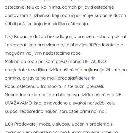
oštećenja, te ukoliko ih ima, odmah prijaviti oštećenje
dostavnom službeniku koji robu isporučuje, kupac je dužan
odbiti pošiljku koja ima vidljiva oštećenja.
L.7.) Kupac je dužan bez odlaganja preuzetu robu otpakirati
i pregledati kod preuzimanja, te obavijestiti Prodavatelja o
mogućim vidljivim nedostacima robe.
Molimo da robu prilikom preuzimanja DETALJNO
pregledate te vidljiva fizička oštećenja najkasnije 24 sata po
primitku prijavite na mail:
prodaja@aeres.hr
.
Robu oštećenu u transportu niste dužni preuzeti.
Naknadne reklamacije za bilo kakva fizička oštećenja NE
UVAŽAVAMO. Isto je navedeno u svakoj narudžbi koju
kupac neposredno nakon narudžbe primi na mail.
L.8.) Prodavatelj može, u slučaju uočenih problema s
izvršavanjem obveze plaćanja kupca, otpremu robe po