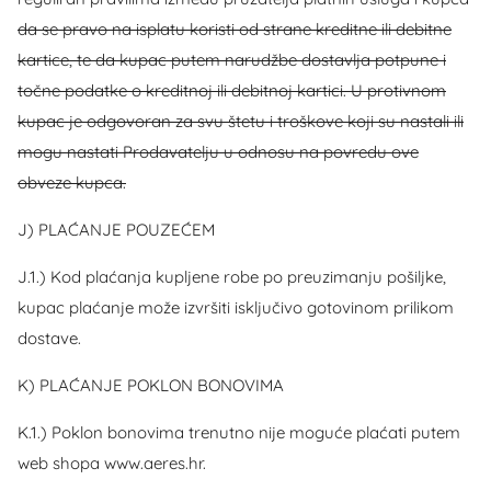
da se pravo na isplatu koristi od strane kreditne ili debitne
kartice, te da kupac putem narudžbe dostavlja potpune i
točne podatke o kreditnoj ili debitnoj kartici. U protivnom
kupac je odgovoran za svu štetu i troškove koji su nastali ili
mogu nastati Prodavatelju u odnosu na povredu ove
obveze kupca.
J) PLAĆANJE POUZEĆEM
J.1.) Kod plaćanja kupljene robe po preuzimanju pošiljke,
kupac plaćanje može izvršiti isključivo gotovinom prilikom
dostave.
K) PLAĆANJE POKLON BONOVIMA
K.1.) Poklon bonovima trenutno nije moguće plaćati putem
web shopa www.aeres.hr.