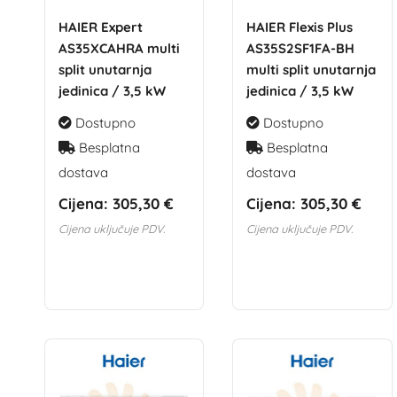
HAIER Expert
HAIER Flexis Plus
AS35XCAHRA multi
AS35S2SF1FA-BH
split unutarnja
multi split unutarnja
jedinica / 3,5 kW
jedinica / 3,5 kW
Dostupno
Dostupno
Besplatna
Besplatna
dostava
dostava
Cijena:
305,30 €
Cijena:
305,30 €
Cijena uključuje PDV.
Cijena uključuje PDV.