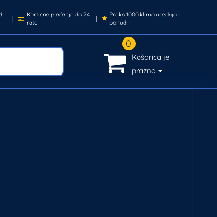
d
Kartično plaćanje do 24
Preko 1000 klima uređaja u
|
|
rate
ponudi
0
Košarica je
prazna