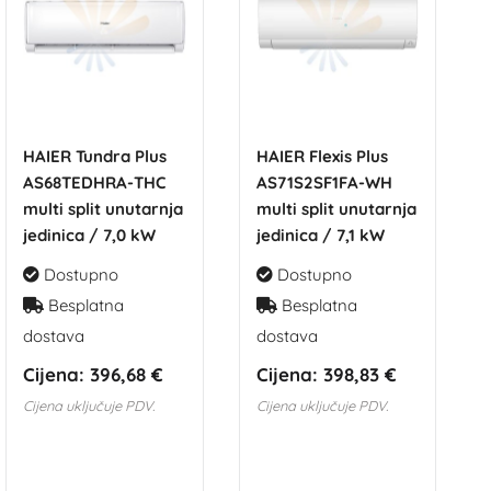
HAIER Tundra Plus
HAIER Flexis Plus
AS68TEDHRA-THC
AS71S2SF1FA-WH
multi split unutarnja
multi split unutarnja
jedinica / 7,0 kW
jedinica / 7,1 kW
Dostupno
Dostupno
Besplatna
Besplatna
dostava
dostava
Cijena:
396,68 €
Cijena:
398,83 €
Cijena uključuje PDV.
Cijena uključuje PDV.