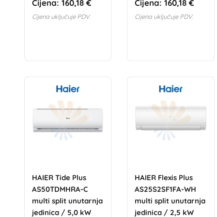
Cijena:
160,18 €
Cijena:
160,18 €
Cijena uključuje PDV.
Cijena uključuje PDV.
HAIER Tide Plus
HAIER Flexis Plus
AS50TDMHRA-C
AS25S2SF1FA-WH
multi split unutarnja
multi split unutarnja
jedinica / 5,0 kW
jedinica / 2,5 kW