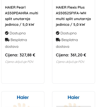
HAIER Pearl
HAIER Flexis Plus
AS50PDAHRA multi
AS50S2SF1FA-WH
split unutarnja
multi split unutarnja
jedinica / 5,0 kW
jedinica / 5,0 kW
Dostupno
Dostupno
Besplatna
Besplatna
dostava
dostava
Cijena:
327,88 €
Cijena:
361,20 €
Cijena uključuje PDV.
Cijena uključuje PDV.