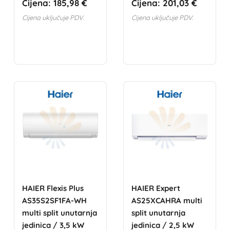
Cijena:
185,98 €
Cijena:
201,03 €
Cijena uključuje PDV.
Cijena uključuje PDV.
HAIER Flexis Plus
HAIER Expert
AS35S2SF1FA-WH
AS25XCAHRA multi
multi split unutarnja
split unutarnja
jedinica / 3,5 kW
jedinica / 2,5 kW