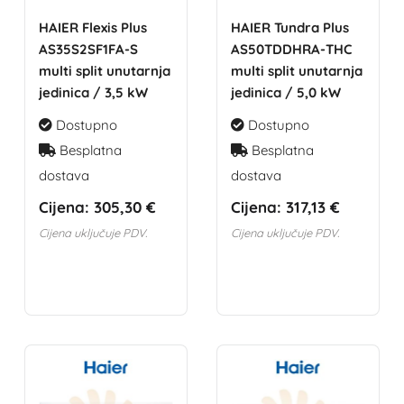
HAIER Flexis Plus
HAIER Tundra Plus
AS35S2SF1FA-S
AS50TDDHRA-THC
multi split unutarnja
multi split unutarnja
jedinica / 3,5 kW
jedinica / 5,0 kW
Dostupno
Dostupno
Besplatna
Besplatna
dostava
dostava
Cijena:
305,30 €
Cijena:
317,13 €
Cijena uključuje PDV.
Cijena uključuje PDV.