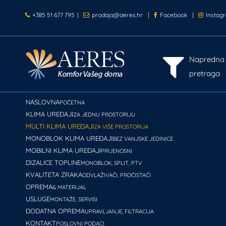
+385 51 677 795
|
prodaja@aeres.hr
|
Facebook
|
Instag
Napredna
pretraga
NASLOVNA
POČETNA
KLIMA UREĐAJI
ZA JEDNU PROSTORIJU
MULTI KLIMA UREĐAJI
ZA VIŠE PROSTORIJA
MONOBLOK KLIMA UREĐAJI
BEZ VANJSKE JEDINICE
MOBILNI KLIMA UREĐAJI
PRIJENOSNI
DIZALICE TOPLINE
MONOBLOK, SPLIT, PTV
KVALITETA ZRAKA
ODVLAŽIVAČI, PROČISTAČI
OPREMA
& MATERIJAL
USLUGE
MONTAŽE, SERVISI
DODATNA OPREMA
UPRAVLJANJE, FILTRACIJA
KONTAKT
POSLOVNI PODACI