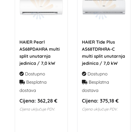
HAIER Pearl
HAIER Tide Plus
AS68PDAHRA multi
AS68TDRHRA-C
split unutarnja
multi split unutarnja
jedinica / 7,0 kW
jedinica / 7,0 kW
Dostupno
Dostupno
Besplatna
Besplatna
dostava
dostava
Cijena:
362,28 €
Cijena:
375,18 €
Cijena uključuje PDV.
Cijena uključuje PDV.