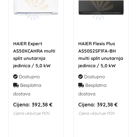
HAIER Expert
HAIER Flexis Plus
AS50XCAHRA multi
AS50S2SF1FA-BH
split unutarnja
multi split unutarnja
jedinica / 5,0 kW
jedinica / 5,0 kW
Dostupno
Dostupno
Besplatna
Besplatna
dostava
dostava
Cijena:
392,38 €
Cijena:
392,38 €
Cijena uključuje PDV.
Cijena uključuje PDV.