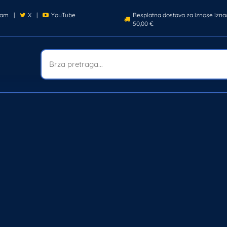
ram
|
X
|
YouTube
Besplatna dostava za iznose izna
50,00 €