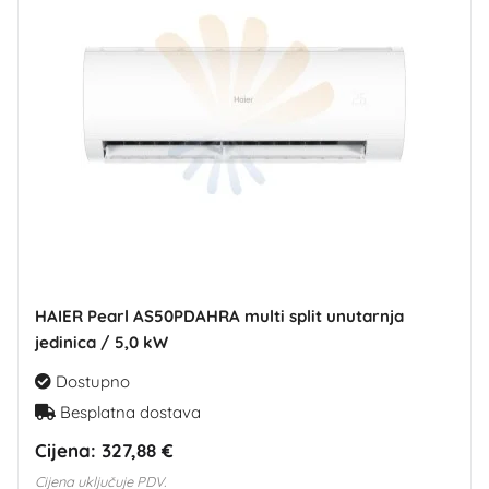
HAIER Pearl AS50PDAHRA multi split unutarnja
jedinica / 5,0 kW
Dostupno
Besplatna dostava
Cijena:
327,88 €
Cijena uključuje PDV.