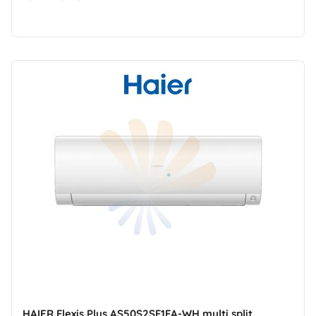
HAIER Flexis Plus AS50S2SF1FA-WH multi split