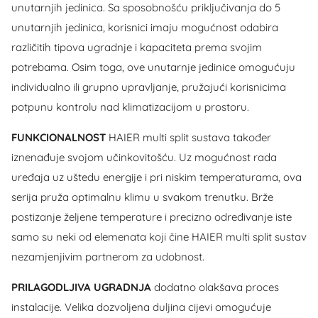
unutarnjih jedinica. Sa sposobnošću priključivanja do 5
unutarnjih jedinica, korisnici imaju mogućnost odabira
različitih tipova ugradnje i kapaciteta prema svojim
potrebama. Osim toga, ove unutarnje jedinice omogućuju
individualno ili grupno upravljanje, pružajući korisnicima
potpunu kontrolu nad klimatizacijom u prostoru.
FUNKCIONALNOST
HAIER multi split sustava također
iznenađuje svojom učinkovitošću. Uz mogućnost rada
uređaja uz uštedu energije i pri niskim temperaturama, ova
serija pruža optimalnu klimu u svakom trenutku. Brže
postizanje željene temperature i precizno određivanje iste
samo su neki od elemenata koji čine HAIER multi split sustav
nezamjenjivim partnerom za udobnost.
PRILAGODLJIVA UGRADNJA
dodatno olakšava proces
instalacije. Velika dozvoljena duljina cijevi omogućuje