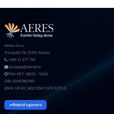
Aeres d.o.o.
Trinajstići 56, 51215 Kastav
+385 51 677 795
prodaja@aeres.hr
PON-PET: 08:00 - 16:00
OIB: 00497801901
IBAN: HR 82 2402 0061 1009 2275 0
↩
Raskid ugovora