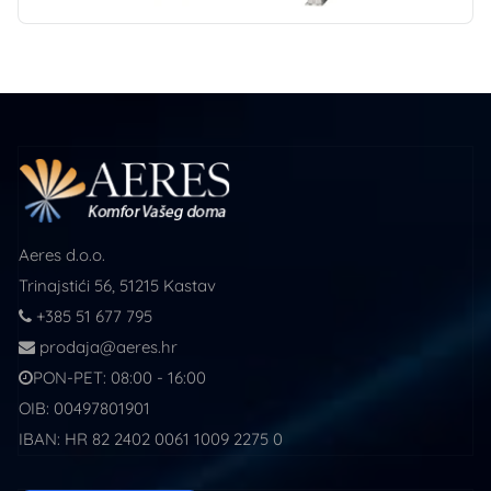
Aeres d.o.o.
Trinajstići 56, 51215 Kastav
+385 51 677 795
prodaja@aeres.hr
PON-PET: 08:00 - 16:00
OIB: 00497801901
IBAN: HR 82 2402 0061 1009 2275 0