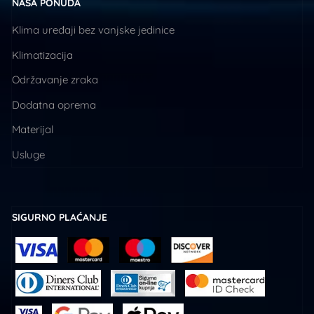
NAŠA PONUDA
Klima uređaji bez vanjske jedinice
Klimatizacija
Održavanje zraka
Dodatna oprema
Materijal
Usluge
SIGURNO PLAĆANJE