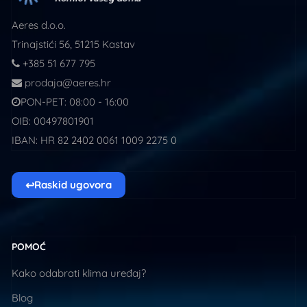
Aeres d.o.o.
Trinajstići 56, 51215 Kastav
+385 51 677 795
prodaja@aeres.hr
PON-PET: 08:00 - 16:00
OIB: 00497801901
IBAN: HR 82 2402 0061 1009 2275 0
↩
Raskid ugovora
POMOĆ
Kako odabrati klima uređaj?
Blog