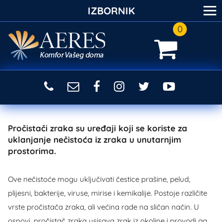
≡
IZBORNIK
0
Pročistači zraka su uređaji koji se koriste za
uklanjanje nečistoća iz zraka u unutarnjim
prostorima.
Ove nečistoće mogu uključivati čestice prašine, pelud,
plijesni, bakterije, viruse, mirise i kemikalije. Postoje različite
vrste pročistača zraka, ali većina rade na sličan način. U
osnovi, pročistač zraka usisava zrak iz okoline i provodi ga