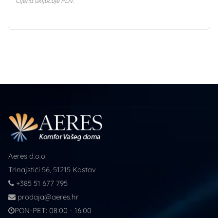
Cijena uključuje PDV.
Aeres d.o.o.
Trinajstići 56, 51215 Kastav
+385 51 677 795
prodaja@aeres.hr
PON-PET: 08:00 - 16:00