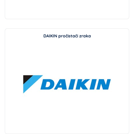
DAIKIN pročistači zraka