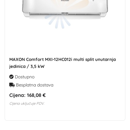
MAXON Comfort MXI-12HC012i multi split unutarnja
jedinica / 3,5 kW
Dostupno
Besplatna dostava
Cijena:
168,08 €
Cijena uključuje PDV.