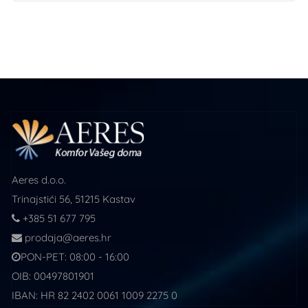
Aeres d.o.o.
Trinajstići 56, 51215 Kastav
+385 51 677 795
prodaja@aeres.hr
PON-PET: 08:00 - 16:00
OIB: 00497801901
IBAN: HR 82 2402 0061 1009 2275 0