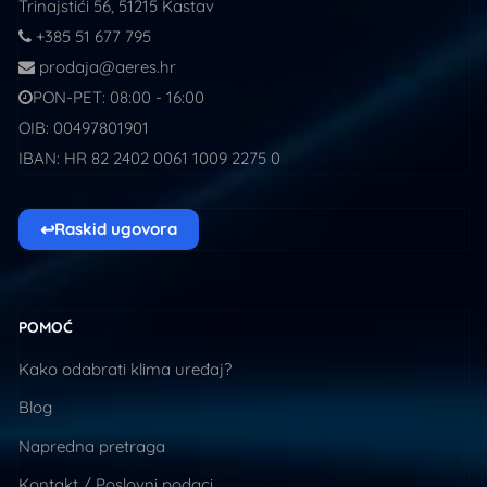
Trinajstići 56, 51215 Kastav
+385 51 677 795
prodaja@aeres.hr
PON-PET: 08:00 - 16:00
OIB: 00497801901
IBAN: HR 82 2402 0061 1009 2275 0
↩
Raskid ugovora
POMOĆ
Kako odabrati klima uređaj?
Blog
Napredna pretraga
Kontakt / Poslovni podaci