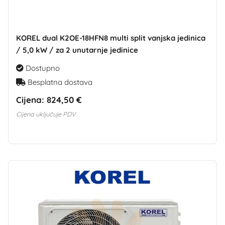
KOREL dual K2OE-18HFN8 multi split vanjska jedinica
/ 5,0 kW / za 2 unutarnje jedinice
Dostupno
Besplatna dostava
Cijena:
824,50 €
Cijena uključuje PDV.