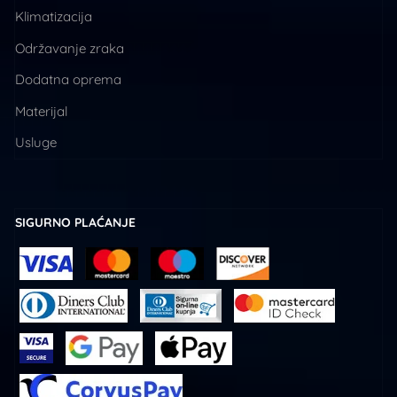
Klimatizacija
Održavanje zraka
Dodatna oprema
Materijal
Usluge
SIGURNO PLAĆANJE