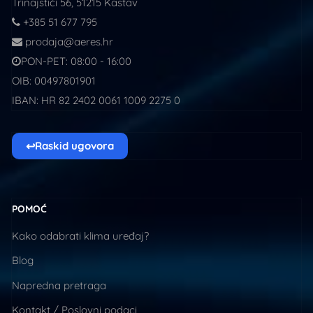
Trinajstići 56, 51215 Kastav
+385 51 677 795
prodaja@aeres.hr
PON-PET: 08:00 - 16:00
OIB: 00497801901
IBAN: HR 82 2402 0061 1009 2275 0
↩
Raskid ugovora
POMOĆ
Kako odabrati klima uređaj?
Blog
Napredna pretraga
Kontakt / Poslovni podaci