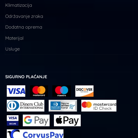
Klimatizacija
Održavanje zraka
Dodatna oprema
Materijal
Usluge
SIGURNO PLAĆANJE