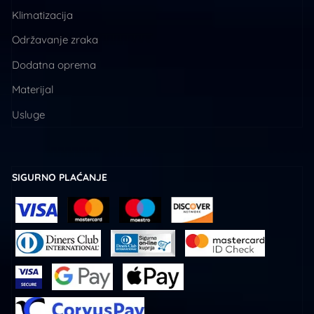
Klimatizacija
Održavanje zraka
Dodatna oprema
Materijal
Usluge
SIGURNO PLAĆANJE