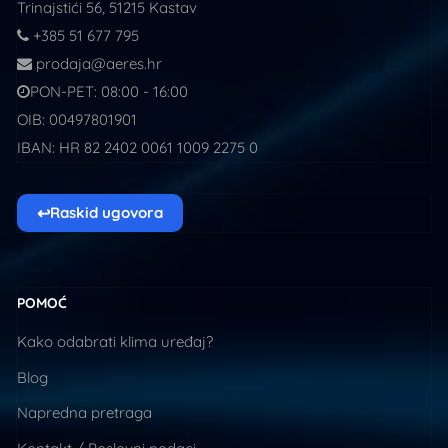
Trinajstići 56, 51215 Kastav
+385 51 677 795
prodaja@aeres.hr
PON-PET: 08:00 - 16:00
OIB: 00497801901
IBAN: HR 82 2402 0061 1009 2275 0
↩
Raskid ugovora
POMOĆ
Kako odabrati klima uređaj?
Blog
Napredna pretraga