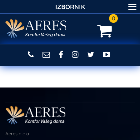
≡
IZBORNIK
0
Aeres d.o.o.