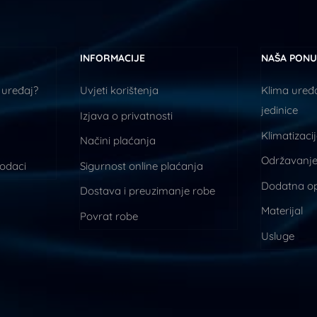
INFORMACIJE
NAŠA PON
 uređaj?
Uvjeti korištenja
Klima uređa
jedinice
Izjava o privatnosti
Klimatizaci
Načini plaćanja
Održavanje
podaci
Sigurnost online plaćanja
Dodatna o
Dostava i preuzimanje robe
Materijal
Povrat robe
Usluge