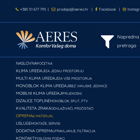
+385 51 677 795
|
prodaja@aeres.hr
|
Facebook
|
Instag
Napredna
pretraga
NASLOVNA
POČETNA
KLIMA UREĐAJI
ZA JEDNU PROSTORIJU
MULTI KLIMA UREĐAJI
ZA VIŠE PROSTORIJA
MONOBLOK KLIMA UREĐAJI
BEZ VANJSKE JEDINICE
MOBILNI KLIMA UREĐAJI
PRIJENOSNI
DIZALICE TOPLINE
MONOBLOK, SPLIT, PTV
KVALITETA ZRAKA
ODVLAŽIVAČI, PROČISTAČI
OPREMA
& MATERIJAL
USLUGE
MONTAŽE, SERVISI
DODATNA OPREMA
UPRAVLJANJE, FILTRACIJA
KONTAKT
POSLOVNI PODACI