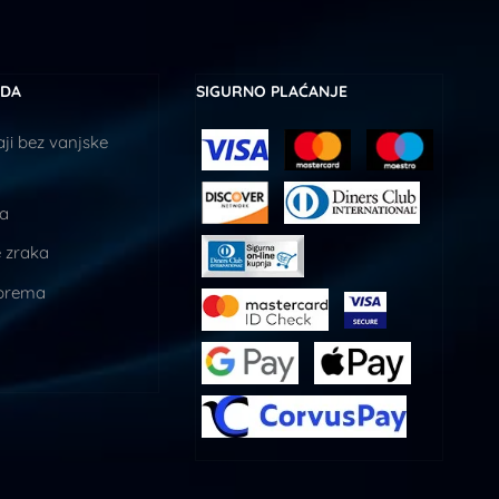
UDA
SIGURNO PLAĆANJE
ji bez vanjske
ja
 zraka
prema