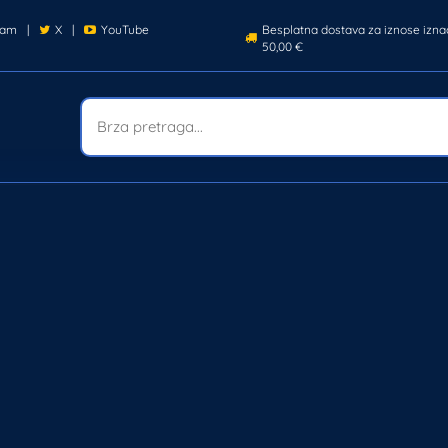
ram
|
X
|
YouTube
Besplatna dostava za iznose izna
50,00 €