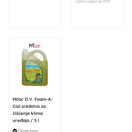
Cijena uključuje PDV.
Miloc D.V. Foam-A-
Coil sredstvo za
čišćenje klima
uređaja / 5 l
Dostupno