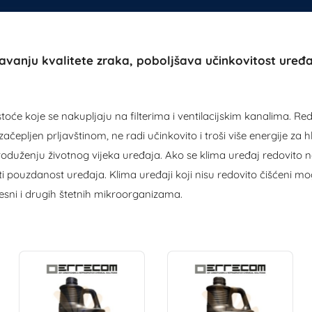
vanju kvalitete zraka, poboljšava učinkovitost uređa
stoće koje se nakupljaju na filterima i ventilacijskim kanalima. Re
začepljen prljavštinom, ne radi učinkovito i troši više energije z
oduženju životnog vijeka uređaja. Ako se klima uređaj redovito ne
 pouzdanost uređaja. Klima uređaji koji nisu redovito čišćeni mogu 
esni i drugih štetnih mikroorganizama.