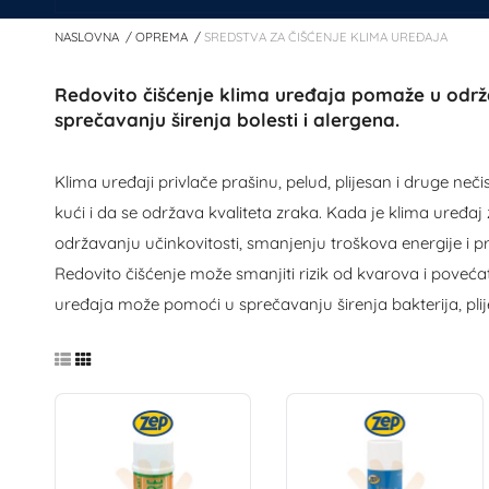
NASLOVNA
OPREMA
SREDSTVA ZA ČIŠĆENJE KLIMA UREĐAJA
Redovito čišćenje klima uređaja pomaže u održa
sprečavanju širenja bolesti i alergena.
Klima uređaji privlače prašinu, pelud, plijesan i druge neči
kući i da se održava kvaliteta zraka. Kada je klima uređaj 
održavanju učinkovitosti, smanjenju troškova energije i pr
Redovito čišćenje može smanjiti rizik od kvarova i povećati
uređaja može pomoći u sprečavanju širenja bakterija, plij