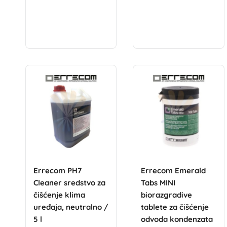
Errecom PH7
Errecom Emerald
Cleaner sredstvo za
Tabs MINI
čišćenje klima
biorazgradive
uređaja, neutralno /
tablete za čišćenje
5 l
odvoda kondenzata