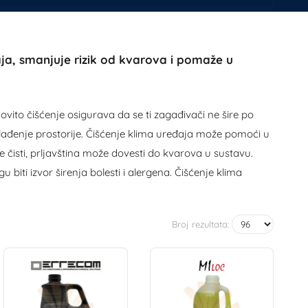
ja, smanjuje rizik od kvarova i pomaže u
dovito čišćenje osigurava da se ti zagađivači ne šire po
a hlađenje prostorije. Čišćenje klima uređaja može pomoći u
 čisti, prljavština može dovesti do kvarova u sustavu.
biti izvor širenja bolesti i alergena. Čišćenje klima
Broj rezultata: