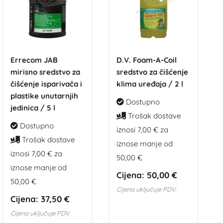
Errecom JAB
D.V. Foam-A-Coil
mirisno sredstvo za
sredstvo za čišćenje
čišćenje isparivača i
klima uređaja / 2 l
plastike unutarnjih
Dostupno
jedinica / 5 l
Trošak dostave
Dostupno
iznosi 7,00 € za
Trošak dostave
iznose manje od
iznosi 7,00 € za
50,00 €
iznose manje od
Cijena:
50,00 €
50,00 €
Cijena uključuje PDV.
Cijena:
37,50 €
Cijena uključuje PDV.