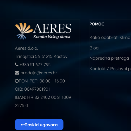
POMOĆ
Kako odabrati klima
Blog
Aeres d.o.o.
Trinajstići 56, 51215 Kastav
Napredna pretraga
+385 51 677 795
Kontakt / Poslovni 
prodaja@aeres.hr
PON-PET: 08:00 - 16:00
OIB: 00497801901
IBAN: HR 82 2402 0061 1009
2275 0
↩
Raskid ugovora