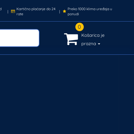
d
Kartično plaćanje do 24
Preko 1000 klima uređaja u
|
|
rate
ponudi
0
Košarica je
prazna