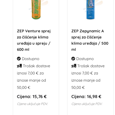
ZEP Venture sprej
ZEP Zepynamic A
za čišćenje klima
sprej za čišćenje
uređaja u spreju /
klima uređaja / 500
600 ml
ml
Dostupno
Dostupno
Trošak dostave
Trošak dostave
iznosi 7,00 € za
iznosi 7,00 € za
iznose manje od
iznose manje od
50,00 €
50,00 €
Cijena:
15,76 €
Cijena:
16,98 €
Cijena uključuje PDV.
Cijena uključuje PDV.