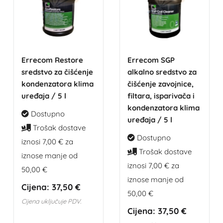
Errecom Restore
Errecom SGP
sredstvo za čišćenje
alkalno sredstvo za
kondenzatora klima
čišćenje zavojnice,
uređaja / 5 l
filtara, isparivača i
kondenzatora klima
Dostupno
uređaja / 5 l
Trošak dostave
Dostupno
iznosi 7,00 € za
Trošak dostave
iznose manje od
iznosi 7,00 € za
50,00 €
iznose manje od
Cijena:
37,50 €
50,00 €
Cijena uključuje PDV.
Cijena:
37,50 €