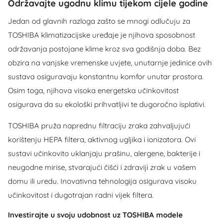
Održavajte ugodnu klimu tijekom cijele godine
Jedan od glavnih razloga zašto se mnogi odlučuju za
TOSHIBA klimatizacijske uređaje je njihova sposobnost
održavanja postojane klime kroz sva godišnja doba. Bez
obzira na vanjske vremenske uvjete, unutarnje jedinice ovih
sustava osiguravaju konstantnu komfor unutar prostora.
Osim toga, njihova visoka energetska učinkovitost
osigurava da su ekološki prihvatljivi te dugoročno isplativi.
TOSHIBA pruža naprednu filtraciju zraka zahvaljujući
korištenju HEPA filtera, aktivnog ugljika i ionizatora. Ovi
sustavi učinkovito uklanjaju prašinu, alergene, bakterije i
neugodne mirise, stvarajući čišći i zdraviji zrak u vašem
domu ili uredu. Inovativna tehnologija osigurava visoku
učinkovitost i dugotrajan radni vijek filtera.
Investirajte u svoju udobnost uz TOSHIBA modele