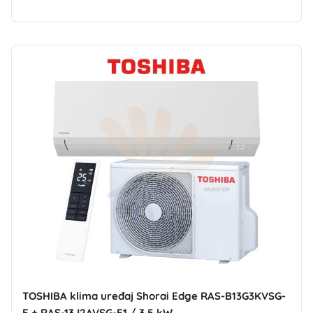
TOSHIBA klima uređaj Shorai Edge RAS-B13G3KVSG-
E + RAS-13J2AVSG-E1 / 3,5 kW