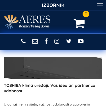
≡
IZBORNIK
0
TOSHIBA klima uređaji: Vaš idealan partner za
udobnost
U današnjem svijetu, važnost udobnosti u zatvorenim