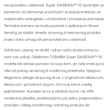
neusporedivu udobnost. Super DAISEIKAI™ 10 opremljen je
kamerom za otkrivanje prisutnosti i praćenje kretanja: za
maksimalnu energetsku učinkovitost i smanjenje potrošnje.
Termalna kamera se može povezati s aplikacijom Smart
Sensing za odabir između izravnog ili neizravnog protoka
zraka i tako omogućiti personaliziranu udobnost.
Održivost, utjecaj na okoliš i zdrav način života svima su
nam sve važniji. Odabirom TOSHIBA Super DAISEIKAI™ 10
možete biti istinski ponosni na svoj dom, jer ćete imati puno
više od pukog ukrasnog ili modernog predmeta. Njegova
elegantna obloga od punog drva, s originalnom teksturom,
teksturom i prirodnom bojom, čini ovaj klima uređaj
jedinstvenim. Koristeći drvo iz održivih šuma i do 43%
reciklirane plastike, predstavljamo još jednu prepoznatljivu
značajku našeg inovativnog i održivog pristupa da