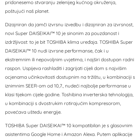
pridonesemo stvaranju zelenijeg kućnog okruženja,
poštujući naš planet.
Dizajniran da jamči izvrsnu izvedbu i dizajniran za izvrsnost,
novi Super DAISEIKAI™ 10 je sinonim za pouzdanost i
izdržljivost: to je bit TOSHIBA klima uređaja. TOSHIBA Super
DAISEIKAI™ 10 nudi izvrsne performanse, čak i u
ekstremnim ili nepovoljnim uvjetima, i najširi dostupan radni
raspon. Uspijeva rashladiti i zagrijati cijeli dom s najvišim
ocjenama učinkovitosti dostupnim na tržištu, u kombinaciji s
iznimnim SEER-om od 10,7., nudeći najbolje performanse u
klasi tijekom cijele godine. Toshibina inverterska tehnologija,
u kombinaciji s dvostrukim rotirajućim kompresorom,
povećava uštedu energije.
TOSHIBA Super DAISEIKAI™ 10 kompatibilan je s glasovnim
asistentima Google Home i Amazon Alexa. Putem aplikacije