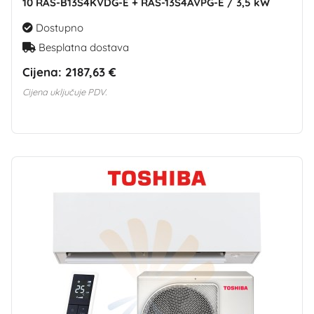
10 RAS-B13S4KVDG-E + RAS-13S4AVPG-E / 3,5 kW
Dostupno
Besplatna dostava
Cijena:
2187,63 €
Cijena uključuje PDV.