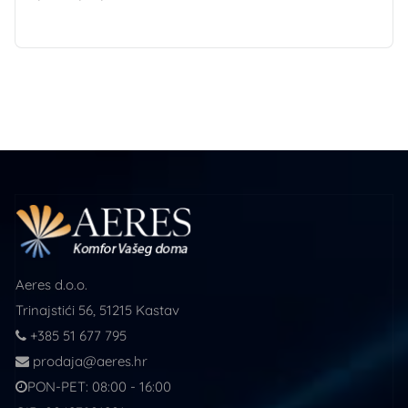
Aeres d.o.o.
Trinajstići 56, 51215 Kastav
+385 51 677 795
prodaja@aeres.hr
PON-PET: 08:00 - 16:00