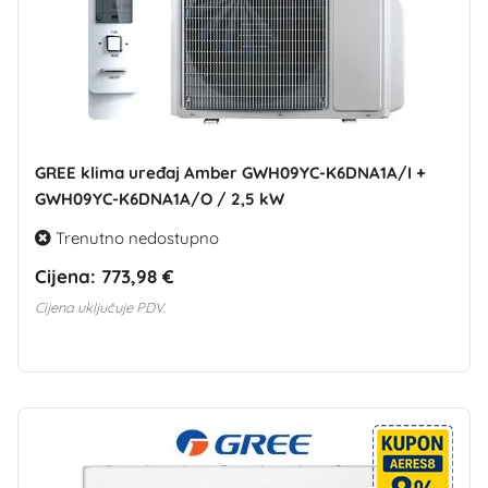
GREE klima uređaj Amber GWH09YC-K6DNA1A/I +
GWH09YC-K6DNA1A/O / 2,5 kW
Trenutno nedostupno
Cijena:
773,98 €
Cijena uključuje PDV.