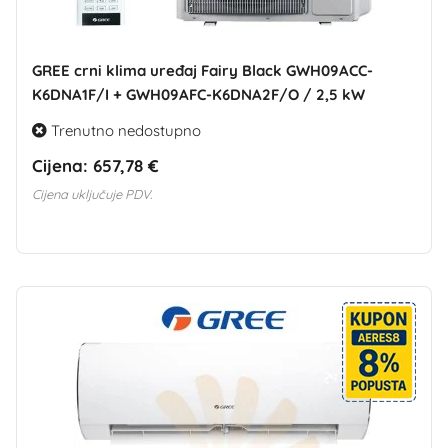
GREE crni klima uređaj Fairy Black GWH09ACC-
K6DNA1F/I + GWH09AFC-K6DNA2F/O / 2,5 kW
Trenutno nedostupno
Cijena:
657,78 €
Cijena uključuje PDV.