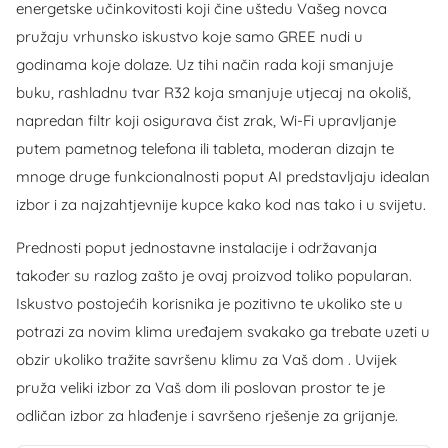
energetske učinkovitosti koji čine uštedu Vašeg novca
pružaju vrhunsko iskustvo koje samo GREE nudi u
godinama koje dolaze. Uz tihi način rada koji smanjuje
buku, rashladnu tvar R32 koja smanjuje utjecaj na okoliš,
napredan filtr koji osigurava čist zrak, Wi-Fi upravljanje
putem pametnog telefona ili tableta, moderan dizajn te
mnoge druge funkcionalnosti poput AI predstavljaju idealan
izbor i za najzahtjevnije kupce kako kod nas tako i u svijetu.
Prednosti poput jednostavne instalacije i održavanja
također su razlog zašto je ovaj proizvod toliko popularan.
Iskustvo postojećih korisnika je pozitivno te ukoliko ste u
potrazi za novim klima uređajem svakako ga trebate uzeti u
obzir ukoliko tražite savršenu klimu za Vaš dom . Uvijek
pruža veliki izbor za Vaš dom ili poslovan prostor te je
odličan izbor za hlađenje i savršeno rješenje za grijanje.