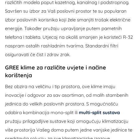
različitih modela poput kazetnog, kanalnog i podstropnog.
Savršen su izbor za Vaš poslovni prostor te su popularan
izbor poslovnih korisnika koji žele smanjiti trošak električne
energije. Također pružaju upravljanje putem pametnih
telefona i tableta. Utjecaj na okoliš smanjen je koristeći R-32
naspram ostalih rashladnim tvarima. Standardni filtri
osiguravati će čist i zdrav zrak.
GREE klime za različite uvjete i načine
korištenja
Bez obzira na veličinu i tip prostora, ove klime imaju
inovacije i odgovor za sav asortiman, od malih stambenih
jedinica do velikih poslovnih prostora. S mogućnošću
odabira kombinacija mono-split ili
multi-split sustava
pružaju prilagodljive sustave koji omogućuju klimatizaciju
više prostorija Vašeg doma putem jedne vanjske jedinice te
predstavlja soluciju za sve klimatizacijske izazove.