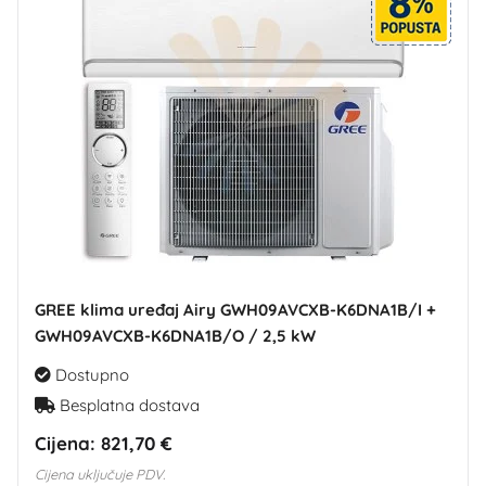
GREE klima uređaj Airy GWH09AVCXB-K6DNA1B/I +
GWH09AVCXB-K6DNA1B/O / 2,5 kW
Dostupno
Besplatna dostava
Cijena:
821,70 €
Cijena uključuje PDV.