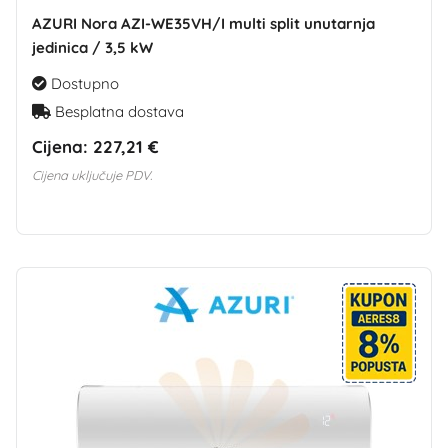
AZURI Nora AZI-WE35VH/I multi split unutarnja
jedinica / 3,5 kW
Dostupno
Besplatna dostava
Cijena:
227,21 €
Cijena uključuje PDV.