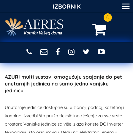
≡
IZBORNIK
0
AZURI multi sustavi omogućuju spajanje do pet
unutarnjih jedinica na samo jednu vanjsku
jedinicu.
Unutarnje jedinice dostupne su u zidnoj, podnoj, kazetnoj i
kanalnoj izvedbi što pruža fleksibilno rješenje za sve vrste
prostora.Vanjske jedinice sa više izlaza koriste DC Inverter
tehnologiju što osigurava uštedu na električnoj energiji.