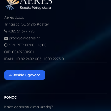
Aeres d.o.o.
Trinajstići 56, 51215 Kastav
+385 51 677 795
prodaja@aeres.hr
PON-PET: 08:00 - 16:00
OIB: 00497801901
IBAN: HR 82 2402 0061 1009 2275 0
↩
Raskid ugovora
POMOĆ
Kako odabrati klima uređaj?