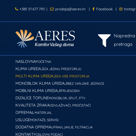
+385 51 677 795
|
prodaja@aeres.hr
|
Facebook
|
Instag
Napredna
pretraga
NASLOVNA
POČETNA
KLIMA UREĐAJI
ZA JEDNU PROSTORIJU
MULTI KLIMA UREĐAJI
ZA VIŠE PROSTORIJA
MONOBLOK KLIMA UREĐAJI
BEZ VANJSKE JEDINICE
MOBILNI KLIMA UREĐAJI
PRIJENOSNI
DIZALICE TOPLINE
MONOBLOK, SPLIT, PTV
KVALITETA ZRAKA
ODVLAŽIVAČI, PROČISTAČI
OPREMA
& MATERIJAL
USLUGE
MONTAŽE, SERVISI
DODATNA OPREMA
UPRAVLJANJE, FILTRACIJA
KONTAKT
POSLOVNI PODACI