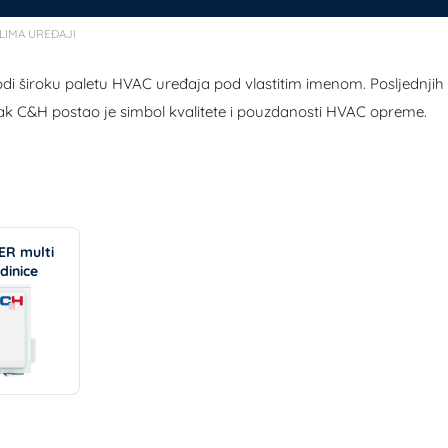
LIMA UREĐAJI
odi široku paletu HVAC uređaja pod vlastitim imenom. Posljed
ak C&H postao je simbol kvalitete i pouzdanosti HVAC opreme.
R multi
edinice