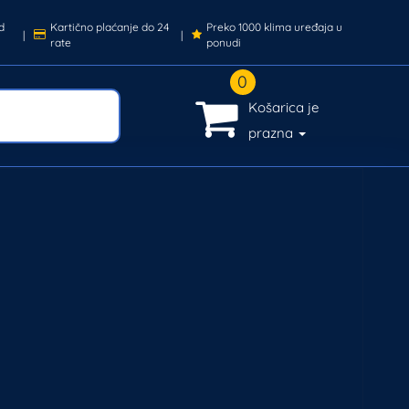
d
Kartično plaćanje do 24
Preko 1000 klima uređaja u
|
|
rate
ponudi
0
Košarica je
prazna