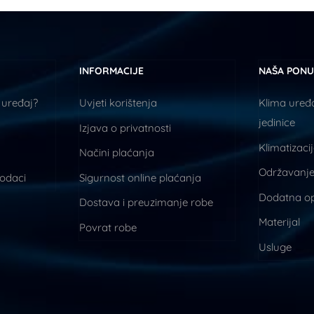
INFORMACIJE
NAŠA PON
 uređaj?
Uvjeti korištenja
Klima uređa
jedinice
Izjava o privatnosti
Klimatizaci
Načini plaćanja
Održavanje
podaci
Sigurnost online plaćanja
Dodatna o
Dostava i preuzimanje robe
Materijal
Povrat robe
Usluge