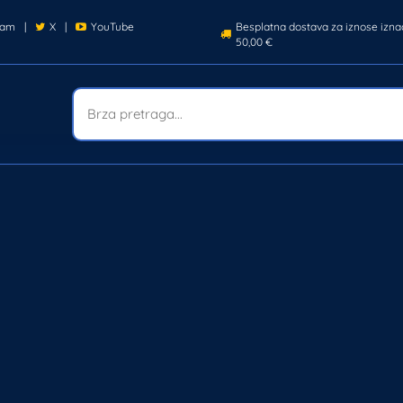
ram
|
X
|
YouTube
Besplatna dostava za iznose izna
50,00 €