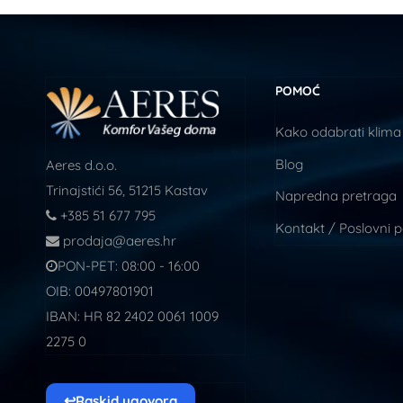
POMOĆ
Kako odabrati klima
Blog
Aeres d.o.o.
Trinajstići 56, 51215 Kastav
Napredna pretraga
+385 51 677 795
Kontakt / Poslovni 
prodaja@aeres.hr
PON-PET: 08:00 - 16:00
OIB: 00497801901
IBAN: HR 82 2402 0061 1009
2275 0
↩
Raskid ugovora