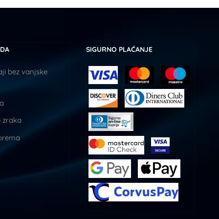
UDA
SIGURNO PLAĆANJE
ji bez vanjske
ja
 zraka
prema