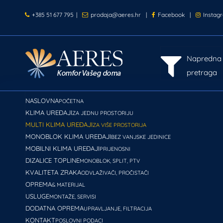
+385 51 677 795
|
prodaja@aeres.hr
|
Facebook
|
Instag
Napredna
pretraga
NASLOVNA
POČETNA
KLIMA UREĐAJI
ZA JEDNU PROSTORIJU
MULTI KLIMA UREĐAJI
ZA VIŠE PROSTORIJA
MONOBLOK KLIMA UREĐAJI
BEZ VANJSKE JEDINICE
MOBILNI KLIMA UREĐAJI
PRIJENOSNI
DIZALICE TOPLINE
MONOBLOK, SPLIT, PTV
KVALITETA ZRAKA
ODVLAŽIVAČI, PROČISTAČI
OPREMA
& MATERIJAL
USLUGE
MONTAŽE, SERVISI
DODATNA OPREMA
UPRAVLJANJE, FILTRACIJA
KONTAKT
POSLOVNI PODACI