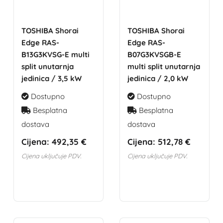
TOSHIBA Shorai
TOSHIBA Shorai
Edge RAS-
Edge RAS-
B13G3KVSG-E multi
B07G3KVSGB-E
split unutarnja
multi split unutarnja
jedinica / 3,5 kW
jedinica / 2,0 kW
Dostupno
Dostupno
Besplatna
Besplatna
dostava
dostava
Cijena:
492,35 €
Cijena:
512,78 €
Cijena uključuje PDV.
Cijena uključuje PDV.