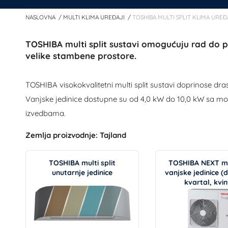
NASLOVNA
MULTI KLIMA UREĐAJI
TOSHIBA MULTI SPLIT KLIMA UREĐ
TOSHIBA multi split sustavi omogućuju rad do pe
velike stambene prostore.
TOSHIBA visokokvalitetni multi split sustavi doprinose dr
Vanjske jedinice dostupne su od 4,0 kW do 10,0 kW sa mog
izvedbama.
Zemlja proizvodnje: Tajland
TOSHIBA multi split
TOSHIBA NEXT mul
unutarnje jedinice
vanjske jedinice (du
kvartal, kvin