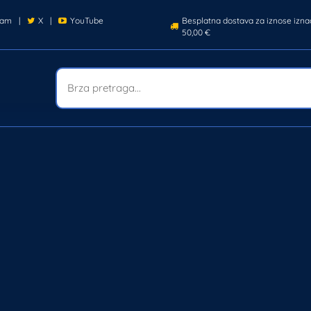
ram
|
X
|
YouTube
Besplatna dostava za iznose izna
50,00 €