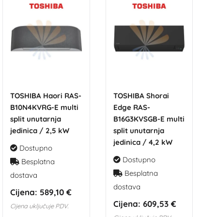
TOSHIBA Haori RAS-
TOSHIBA Shorai
B10N4KVRG-E multi
Edge RAS-
split unutarnja
B16G3KVSGB-E multi
jedinica / 2,5 kW
split unutarnja
jedinica / 4,2 kW
Dostupno
Dostupno
Besplatna
Besplatna
dostava
dostava
Cijena:
589,10 €
Cijena:
609,53 €
Cijena uključuje PDV.