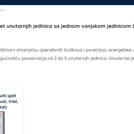
AJI
t unutarnjih jedinica sa jednom vanjskom jedinicom št
astičnom smanjenju operativnih troškova i povećanju energetske u
ućnošću povezivanja od 2 do 5 unutarnjih jedinica. Unutarnje je
ti split
al, trial,
tal)