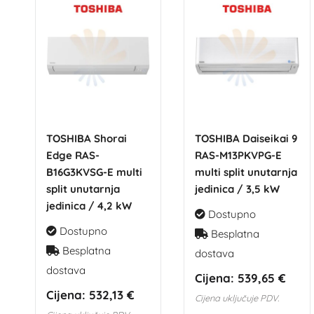
TOSHIBA Shorai
TOSHIBA Daiseikai 9
Edge RAS-
RAS-M13PKVPG-E
B16G3KVSG-E multi
multi split unutarnja
split unutarnja
jedinica / 3,5 kW
jedinica / 4,2 kW
Dostupno
Dostupno
Besplatna
Besplatna
dostava
dostava
Cijena:
539,65 €
Cijena:
532,13 €
Cijena uključuje PDV.