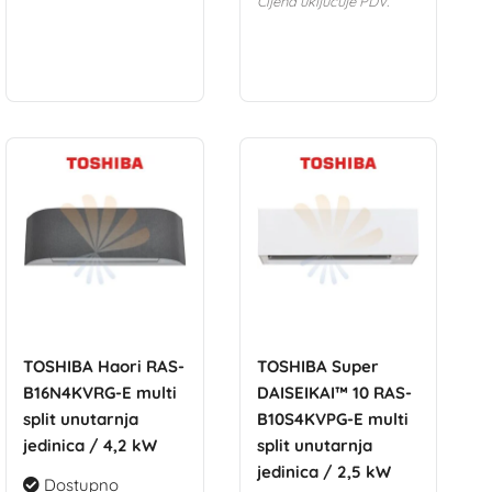
Cijena uključuje PDV.
TOSHIBA Haori RAS-
TOSHIBA Super
B16N4KVRG-E multi
DAISEIKAI™ 10 RAS-
split unutarnja
B10S4KVPG-E multi
jedinica / 4,2 kW
split unutarnja
jedinica / 2,5 kW
Dostupno