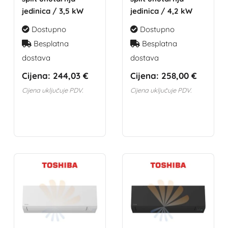
jedinica / 3,5 kW
jedinica / 4,2 kW
Dostupno
Dostupno
Besplatna
Besplatna
dostava
dostava
Cijena:
244,03 €
Cijena:
258,00 €
Cijena uključuje PDV.
Cijena uključuje PDV.