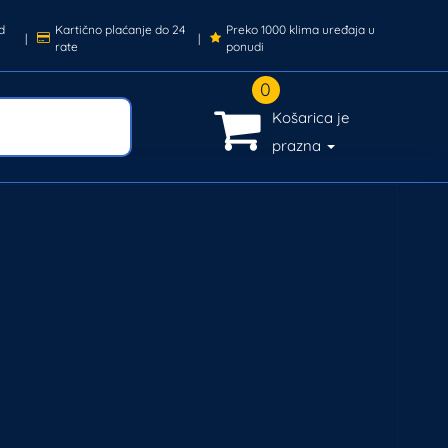
d
Kartično plaćanje do 24
Preko 1000 klima uređaja u
|
|
rate
ponudi
0
Košarica je
prazna