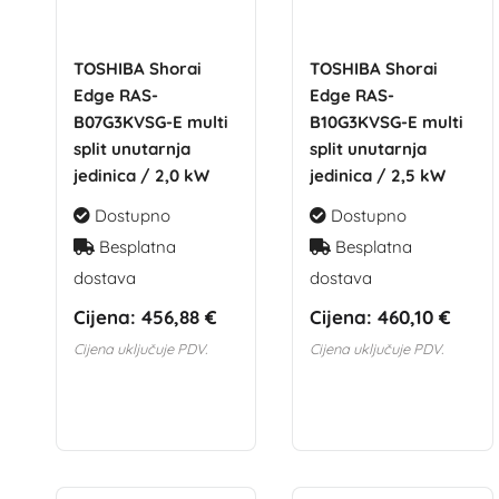
TOSHIBA Shorai
TOSHIBA Shorai
Edge RAS-
Edge RAS-
B07G3KVSG-E multi
B10G3KVSG-E multi
split unutarnja
split unutarnja
jedinica / 2,0 kW
jedinica / 2,5 kW
Dostupno
Dostupno
Besplatna
Besplatna
dostava
dostava
Cijena:
456,88 €
Cijena:
460,10 €
Cijena uključuje PDV.
Cijena uključuje PDV.