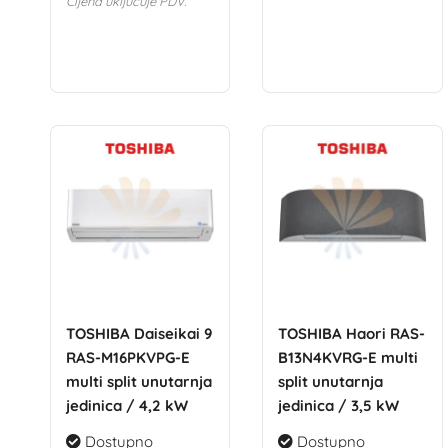
Cijena uključuje PDV.
TOSHIBA Daiseikai 9
TOSHIBA Haori RAS-
RAS-M16PKVPG-E
B13N4KVRG-E multi
multi split unutarnja
split unutarnja
jedinica / 4,2 kW
jedinica / 3,5 kW
Dostupno
Dostupno