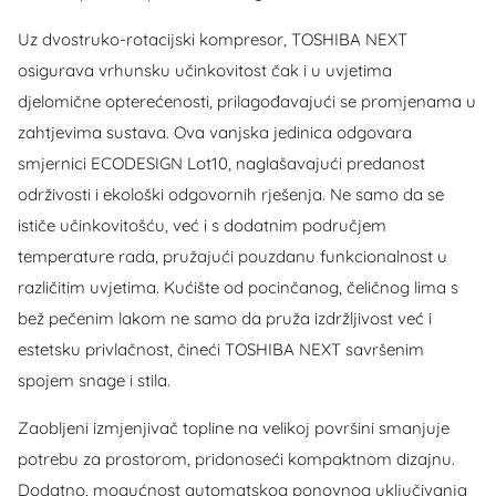
Uz dvostruko-rotacijski kompresor, TOSHIBA NEXT
osigurava vrhunsku učinkovitost čak i u uvjetima
djelomične opterećenosti, prilagođavajući se promjenama u
zahtjevima sustava. Ova vanjska jedinica odgovara
smjernici ECODESIGN Lot10, naglašavajući predanost
održivosti i ekološki odgovornih rješenja. Ne samo da se
ističe učinkovitošću, već i s dodatnim područjem
temperature rada, pružajući pouzdanu funkcionalnost u
različitim uvjetima. Kućište od pocinčanog, čeličnog lima s
bež pečenim lakom ne samo da pruža izdržljivost već i
estetsku privlačnost, čineći TOSHIBA NEXT savršenim
spojem snage i stila.
Zaobljeni izmjenjivač topline na velikoj površini smanjuje
potrebu za prostorom, pridonoseći kompaktnom dizajnu.
Dodatno, mogućnost automatskog ponovnog uključivanja