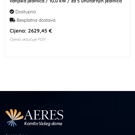
vanjska jedinica / 10,0 kW / za 5 unutarnjih jedinica
Dostupno
Besplatna dostava
Cijena:
2629,45 €
Cijena uključuje PDV.