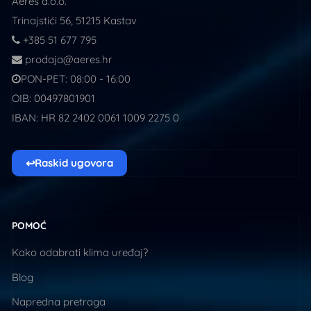
Aeres d.o.o.
Trinajstići 56, 51215 Kastav
+385 51 677 795
prodaja@aeres.hr
PON-PET: 08:00 - 16:00
OIB: 00497801901
IBAN: HR 82 2402 0061 1009 2275 0
↩
Raskid ugovora
POMOĆ
Kako odabrati klima uređaj?
Blog
Napredna pretraga