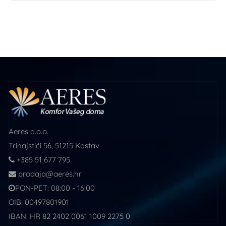
Aeres d.o.o.
Trinajstići 56, 51215 Kastav
+385 51 677 795
prodaja@aeres.hr
PON-PET: 08:00 - 16:00
OIB: 00497801901
IBAN: HR 82 2402 0061 1009 2275 0