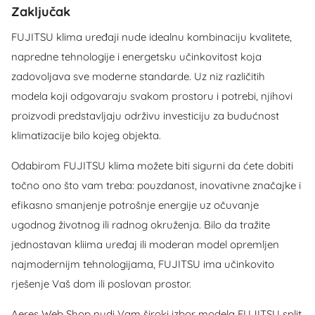
Zaključak
FUJITSU klima uređaji nude idealnu kombinaciju kvalitete,
napredne tehnologije i energetsku učinkovitost koja
zadovoljava sve moderne standarde. Uz niz različitih
modela koji odgovaraju svakom prostoru i potrebi, njihovi
proizvodi predstavljaju održivu investiciju za budućnost
klimatizacije bilo kojeg objekta.
Odabirom FUJITSU klima možete biti sigurni da ćete dobiti
točno ono što vam treba: pouzdanost, inovativne značajke i
efikasno smanjenje potrošnje energije uz očuvanje
ugodnog životnog ili radnog okruženja. Bilo da tražite
jednostavan kliima uređaj ili moderan model opremljen
najmodernijm tehnologijama, FUJITSU ima učinkovito
rješenje Vaš dom ili poslovan prostor.
Aeres Web Shop nudi Vam široki izbor modela FUJITSU split