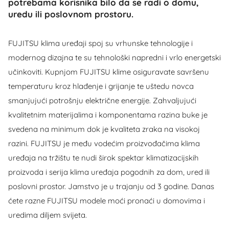
potrebama korisnika bilo da se radi o domu,
uredu ili poslovnom prostoru.
FUJITSU klima uređaji spoj su vrhunske tehnologije i
modernog dizajna te su tehnološki napredni i vrlo energetski
učinkoviti. Kupnjom FUJITSU klime osiguravate savršenu
temperaturu kroz hlađenje i grijanje te uštedu novca
smanjujući potrošnju električne energije. Zahvaljujući
kvalitetnim materijalima i komponentama razina buke je
svedena na minimum dok je kvaliteta zraka na visokoj
razini. FUJITSU je među vodećim proizvođačima klima
uređaja na tržištu te nudi širok spektar klimatizacijskih
proizvoda i serija klima uređaja pogodnih za dom, ured ili
poslovni prostor. Jamstvo je u trajanju od 3 godine. Danas
ćete razne FUJITSU modele moći pronaći u domovima i
uredima diljem svijeta.