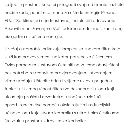
su ljudi u prostoriji kako bi prilagodili svoj rad i imaju različite
načine rada, poput eco moda za uštedu energije.Prednost
FUJITSU klima je i u jednostavnoj instalaciji i održavanju.
Redovitim održavanjem Vaš će klima uređaj moći raditi dugi
niz godina uz uštedu energije.
Uređaj automatski prikazuje lampicu sa znakom filtra koja
služi kao pravovremeni indikator potrebe za čišćenjem.
Ovim pametnim sustavom ćete biti na vrijeme obavješteni
bez potrebe za redovitim provjeravanjem i otvaranjem
klima uređaja. Uštedite brigu i vrijeme uz ovu prigodnu
funkciju. Uz mogućnost filtera za dezodoraciju iona koji
uklanjaju prašinu i dezodoriraju snažno razlažući
apsorbirane mirise pomoću oksidirajućih i redukcijskih
učinaka iona koje stvara keramika s ultra-finim česticama
što zrak u prostoru zdravijim za korisnike.