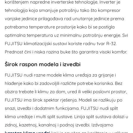
korištenjem napredne inverterske tehnologije. Inverter je
tehnologija koja smanjuje potrošnju tako što kompresor
vanjske jedinice prilagođava rad unutarnje jedinice prema
potrebama temperature prostorije kako bi se postigla
optimalna temperatura uz minimalnu potrošnju energije. Svi
FUJITSU klimatizacijski sustavi koriste radnu tvar R-32.
Prednost čini i niska razina buke što garantira visoki komfor.
Širok raspon modela i izvedbi
FUJITSU nudi razne modele klima uređaja za grijanje i
hlađenje kako bi zadovoljili različite potrebe korisnika. Bez
obzira trebate li klimu za dom, ured ili veliki poslovni prostor,
FUJITSU ima širok spektar rješenja. Modeli se razlikuju po
snazi, izvedbi i dodatnim funkcijama. FUJITSU nudi split
klima uređaje i multi split sustave. Linija split sustava dolazi u
zidnoj, kazetnoj, kanalnoj i podnoj izvedbi. Izdvajamo