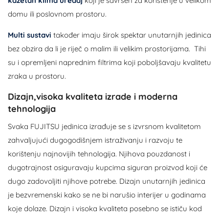
kazetan klima uređaj
koji je savršen za korištenje u velikom
domu ili poslovnom prostoru.
Multi sustavi
također imaju širok spektar unutarnjih jedinica
bez obzira da li je riječ o malim ili velikim prostorijama. Tihi
su i opremljeni naprednim filtrima koji poboljšavaju kvalitetu
zraka u prostoru.
Dizajn,visoka kvaliteta izrade i moderna
tehnologija
Svaka FUJITSU jedinica izrađuje se s izvrsnom kvalitetom
zahvaljujući dugogodišnjem istraživanju i razvoju te
korištenju najnovijih tehnologija. Njihova pouzdanost i
dugotrajnost osiguravaju kupcima siguran proizvod koji će
dugo zadovoljiti njihove potrebe. Dizajn unutarnjih jedinica
je bezvremenski kako se ne bi narušio interijer u godinama
koje dolaze. Dizajn i visoka kvaliteta posebno se ističu kod