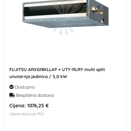
FUJITSU ARXG18KLLAP + UTY-RLRY multi split
unutarnja jedinica / 5,0 kW
Dostupno
Besplatna dostava
Cijena:
1076,25 €
Cijena uključuje PDV.