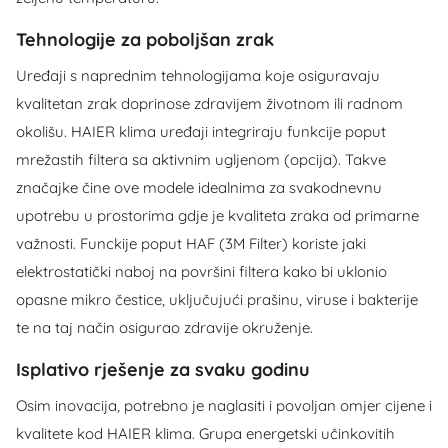
Tehnologije za poboljšan zrak
Uređaji s naprednim tehnologijama koje osiguravaju
kvalitetan zrak doprinose zdravijem životnom ili radnom
okolišu. HAIER klima uređaji integriraju funkcije poput
mrežastih filtera sa aktivnim ugljenom (opcija). Takve
značajke čine ove modele idealnima za svakodnevnu
upotrebu u prostorima gdje je kvaliteta zraka od primarne
važnosti. Funckije poput HAF (3M Filter) koriste jaki
elektrostatički naboj na površini filtera kako bi uklonio
opasne mikro čestice, uključujući prašinu, viruse i bakterije
te na taj način osigurao zdravije okruženje.
Isplativo rješenje za svaku godinu
Osim inovacija, potrebno je naglasiti i povoljan omjer cijene i
kvalitete kod HAIER klima. Grupa energetski učinkovitih