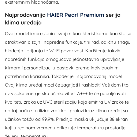
ekstremnim hladnoćama.
Najprodavanija
HAIER Pearl Premium
serija
klima uređaja
Ovaj model impresionira svojim karakteristikama kao što su
atraktivan dizajn i napredne funkcije, tihi rad, odličnu snagu
hlađenja i grijanja te Wi-Fi povezivost. Korištenje takvih
naprednih funkcija omogućava jednostavno upravljanje
klimom i personalizaciju postavki prema individualnim
potrebama korisnika. Također je i najprodavaniji model.
Ovaj klima uređaj moći će zagrijati i rashladiti Vaš dom i to
uz visoku energetsku učinkovitost A+++ te će poboljšavati
kvalitetu zraka uz UVC sterilizaciju koja emitira UV zrake te
na taj način sterilizira zrak koji prolazi kroz klima uređaj sa
učinkovitošću od 99,9%. Prednja maska uključuje 88 ekran
koji u realnom vremenu prikazuje temperaturu prostorije ili
željenu temperaturu.