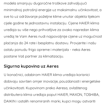
modela smanjuju dugoročne troškove zahvaljujući
minimalnoj potrošnji energije uz maksimalnu učinkovitost, a
sve to uz održavanje poželjne klime unutar objekta tijekom
cijele godine te jednostavnu instalaciju. Cijene HAIER klima
uređaja su više nego prihvatljive za ovako napredan klima
uređaj te Vam Aeres nudi najpovoljnije cijene uz mogućnost
plaćanja do 24 rate i besplatnu dostavu. Provjerite i našu
ostalu ponudu frigo opreme i materijala - neka Aeres
postane Vaš partner za klimatizaciju.
Sigurna kupovina uz Aeres
U konačnici, odabirom HAIER klima uređaja korisnici
dobivaju savršen omjer inovacije, pouzdanosti i energetske
učinkovitosti. Kupovinom preko Aeresa, ovlaštenog
distributera klima uređaja poput HAIER, MAXON, TOSHIBA,
DAIKIN i ostalih renomiranih marki, kupci mogu ostvariti