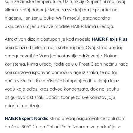
su niže zimske temperature. Uz funkciju Super tihi rad, ovaj
klima uređaj dobar je izbor za sve kojima je prioritet na
hlađenju i sniženju buke. Wi-Fi modul je standardno
uključen u cijenu za sve modele HAIER klima uređaja.
Atraktivan dizajn dostupan je kod modela
HAIER Flexis Plus
koji dolazi u bijeloj, crnoj i srebrnoj boji. Ovaj klima uređaj
omogućavati će Vam jednostavnije održavanje. Nakon
korištenja, klima uređaj raditi će u u Frost Clean načinu rada
koji smrzava isparivač pomoću vlage iz zraka, te na taj
način veže čestice nečistoće i otapanjem ih uklanja kroz
vodu koja odlazi kroz odvod kondenzata, dok na ispuhu
osigurava čist zrak. Dobar izbor je za sve koji stavljaju
prioritet na dizajn.
HAIER Expert Nordic
klima uređaj osiguravati će topli dom
do čak -30°C što ga čini odličnim izborom za područja sa