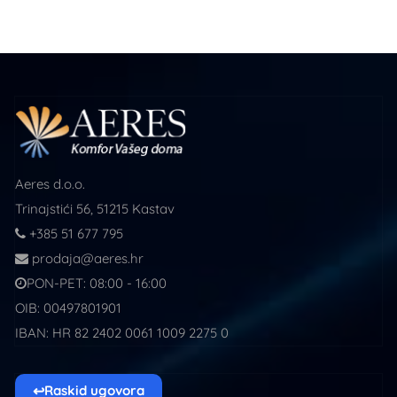
Aeres d.o.o.
Trinajstići 56, 51215 Kastav
+385 51 677 795
prodaja@aeres.hr
PON-PET: 08:00 - 16:00
OIB: 00497801901
IBAN: HR 82 2402 0061 1009 2275 0
↩
Raskid ugovora