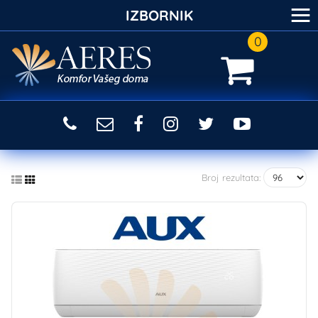
≡
IZBORNIK
0
Broj rezultata: