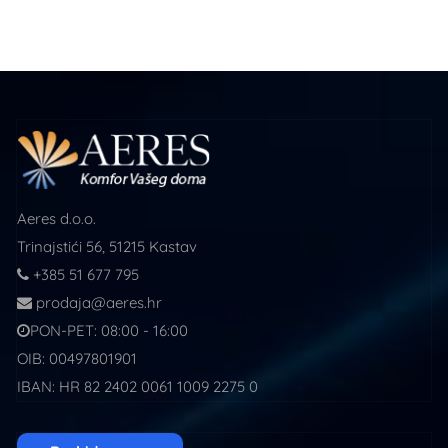
Aeres d.o.o.
Trinajstići 56, 51215 Kastav
+385 51 677 795
prodaja@aeres.hr
PON-PET: 08:00 - 16:00
OIB: 00497801901
IBAN: HR 82 2402 0061 1009 2275 0