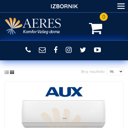
≡
IZBORNIK
0
Broj rezultata: