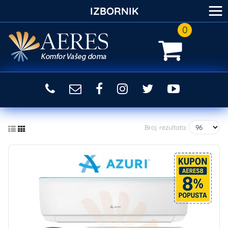
≡
IZBORNIK
0
Broj rezultata: