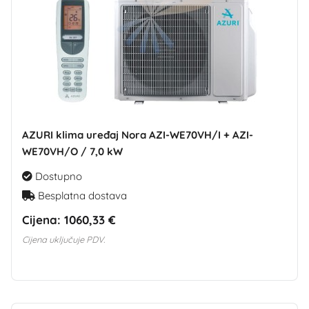
AZURI klima uređaj Nora AZI-WE70VH/I + AZI-
WE70VH/O / 7,0 kW
Dostupno
Besplatna dostava
Cijena:
1060,33 €
Cijena uključuje PDV.