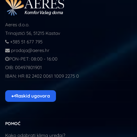
Aeres d.o.o.
Trinajstići 56, 51215 Kastav
+385 51 677 795
prodaja@aeres.hr
PON-PET: 08:00 - 16:00
OIB: 00497801901
IBAN: HR 82 2402 0061 1009 2275 0
↩
Raskid ugovora
POMOĆ
Kako odabrati klima uređaj?