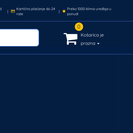
d
Kartično plaćanje do 24
Preko 1000 klima uređaja u
|
|
rate
ponudi
0
Košarica je
prazna