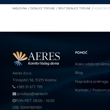
NASLOVNA
DIZALICE TOPLINE
SPLIT DIZALICE TOPLINE
AZURI SPLI
POMOĆ
Kako odabrati klima
Blog
Aeres d.o.o.
Trinajstići 56, 51215 Kastav
Napredna pretraga
+385 51 677 795
Kontakt / Poslovni 
prodaja@aeres.hr
PON-PET: 08:00 - 16:00
OIB: 00497801901