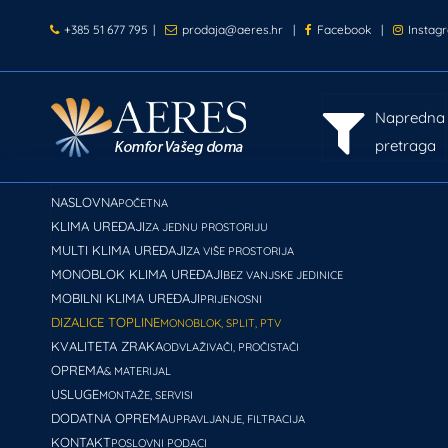
+385 51 677 795
|
prodaja@aeres.hr
|
Facebook
|
Instag
Napredna
pretraga
NASLOVNA
POČETNA
KLIMA UREĐAJI
ZA JEDNU PROSTORIJU
MULTI KLIMA UREĐAJI
ZA VIŠE PROSTORIJA
MONOBLOK KLIMA UREĐAJI
BEZ VANJSKE JEDINICE
MOBILNI KLIMA UREĐAJI
PRIJENOSNI
DIZALICE TOPLINE
MONOBLOK, SPLIT, PTV
KVALITETA ZRAKA
ODVLAŽIVAČI, PROČISTAČI
OPREMA
& MATERIJAL
USLUGE
MONTAŽE, SERVISI
DODATNA OPREMA
UPRAVLJANJE, FILTRACIJA
KONTAKT
POSLOVNI PODACI