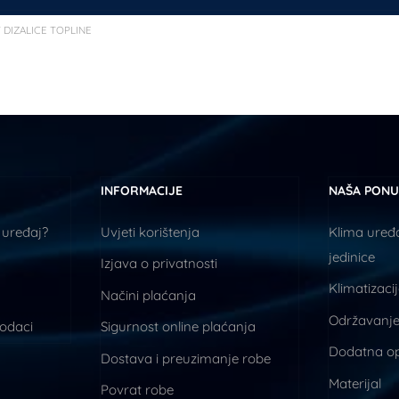
T DIZALICE TOPLINE
INFORMACIJE
NAŠA PON
 uređaj?
Uvjeti korištenja
Klima uređa
jedinice
Izjava o privatnosti
Klimatizaci
Načini plaćanja
Održavanje
podaci
Sigurnost online plaćanja
Dodatna o
Dostava i preuzimanje robe
Materijal
Povrat robe