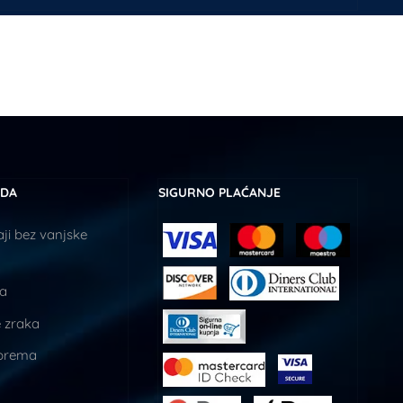
UDA
SIGURNO PLAĆANJE
ji bez vanjske
ja
 zraka
prema