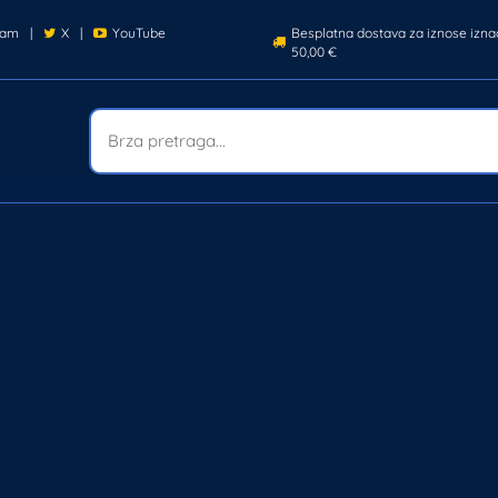
ram
|
X
|
YouTube
Besplatna dostava za iznose izna
50,00 €