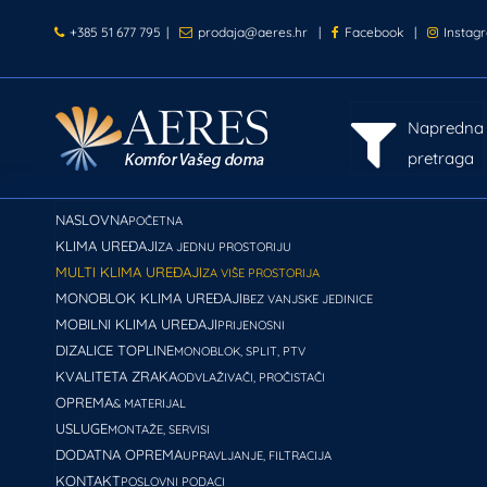
+385 51 677 795
|
prodaja@aeres.hr
|
Facebook
|
Instag
Napredna
pretraga
NASLOVNA
POČETNA
KLIMA UREĐAJI
ZA JEDNU PROSTORIJU
MULTI KLIMA UREĐAJI
ZA VIŠE PROSTORIJA
MONOBLOK KLIMA UREĐAJI
BEZ VANJSKE JEDINICE
MOBILNI KLIMA UREĐAJI
PRIJENOSNI
DIZALICE TOPLINE
MONOBLOK, SPLIT, PTV
KVALITETA ZRAKA
ODVLAŽIVAČI, PROČISTAČI
OPREMA
& MATERIJAL
USLUGE
MONTAŽE, SERVISI
DODATNA OPREMA
UPRAVLJANJE, FILTRACIJA
KONTAKT
POSLOVNI PODACI