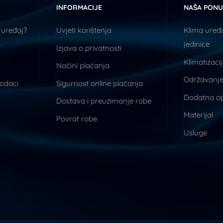
INFORMACIJE
NAŠA PON
 uređaj?
Uvjeti korištenja
Klima uređa
jedinice
Izjava o privatnosti
Klimatizaci
Načini plaćanja
Održavanje
podaci
Sigurnost online plaćanja
Dodatna o
Dostava i preuzimanje robe
Materijal
Povrat robe
Usluge