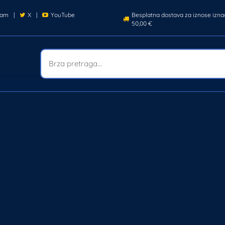
ram
|
X
|
YouTube
Besplatna dostava za iznose izna
50,00 €