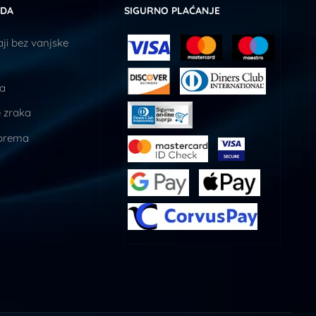
UDA
SIGURNO PLAĆANJE
ji bez vanjske
ja
 zraka
prema