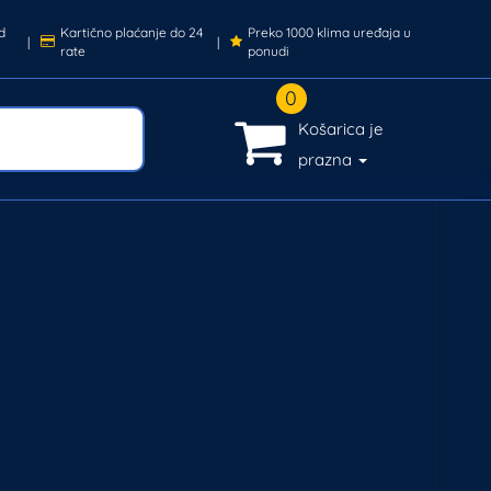
d
Kartično plaćanje do 24
Preko 1000 klima uređaja u
|
|
rate
ponudi
0
Košarica je
prazna