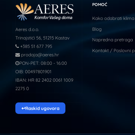
POMOĆ
Kako odabrati klima
Blog
Aeres d.o.o.
Trinajstići 56, 51215 Kastav
Napredna pretraga
+385 51 677 795
Kontakt / Poslovni 
prodaja@aeres.hr
PON-PET: 08:00 - 16:00
OIB: 00497801901
IBAN: HR 82 2402 0061 1009
2275 0
↩
Raskid ugovora