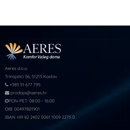
Aeres d.o.o.
Trinajstići 56, 51215 Kastav
+385 51 677 795
prodaja@aeres.hr
PON-PET: 08:00 - 16:00
OIB: 00497801901
IBAN: HR 82 2402 0061 1009 2275 0