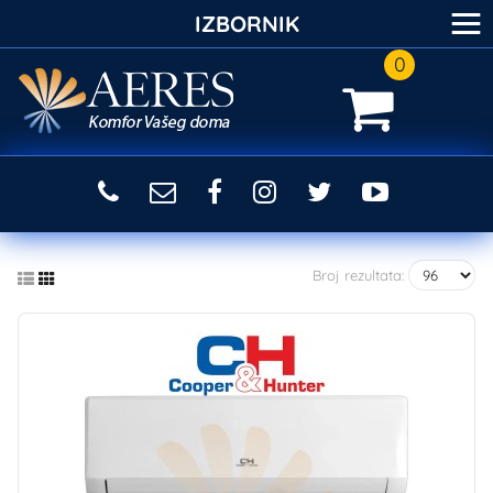
≡
IZBORNIK
0
Broj rezultata: