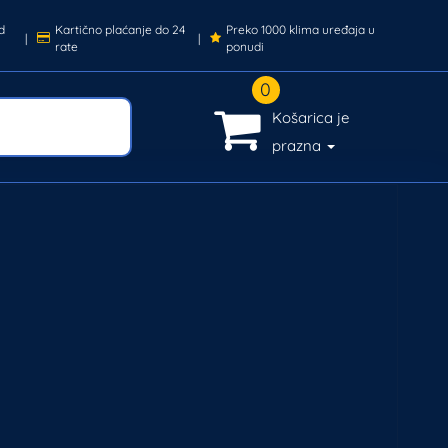
d
Kartično plaćanje do 24
Preko 1000 klima uređaja u
|
|
rate
ponudi
0
Košarica je
prazna