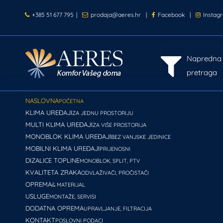
+385 51 677 795
|
prodaja@aeres.hr
|
Facebook
|
Instag
Napredna
pretraga
NASLOVNA
POČETNA
KLIMA UREĐAJI
ZA JEDNU PROSTORIJU
MULTI KLIMA UREĐAJI
ZA VIŠE PROSTORIJA
MONOBLOK KLIMA UREĐAJI
BEZ VANJSKE JEDINICE
MOBILNI KLIMA UREĐAJI
PRIJENOSNI
DIZALICE TOPLINE
MONOBLOK, SPLIT, PTV
KVALITETA ZRAKA
ODVLAŽIVAČI, PROČISTAČI
OPREMA
& MATERIJAL
USLUGE
MONTAŽE, SERVISI
DODATNA OPREMA
UPRAVLJANJE, FILTRACIJA
KONTAKT
POSLOVNI PODACI