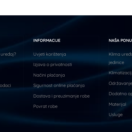
INFORMACIJE
NAŠA PON
 uređaj?
Uvjeti korištenja
Klima uređa
jedinice
Izjava o privatnosti
Klimatizaci
Načini plaćanja
Održavanje
podaci
Sigurnost online plaćanja
Dodatna o
Dostava i preuzimanje robe
Materijal
Povrat robe
Usluge