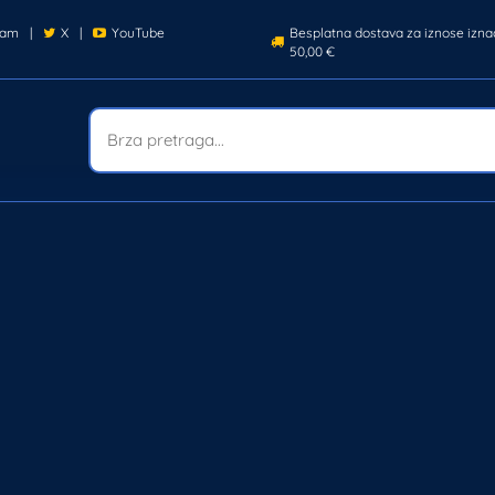
ram
|
X
|
YouTube
Besplatna dostava za iznose izna
50,00 €