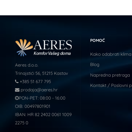
POMOĆ
Kako odabrati klima
Blog
Aeres d.o.o.
Trinajstići 56, 51215 Kastav
Napredna pretraga
+385 51 677 795
Kontakt / Poslovni 
prodaja@aeres.hr
PON-PET: 08:00 - 16:00
OIB: 00497801901
IBAN: HR 82 2402 0061 1009
2275 0