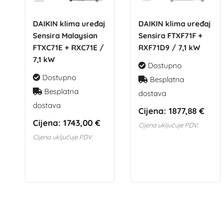
DAIKIN klima uređaj
DAIKIN klima uređaj
Sensira Malaysian
Sensira FTXF71F +
FTXC71E + RXC71E /
RXF71D9 / 7,1 kW
7,1 kW
Dostupno
Dostupno
Besplatna
Besplatna
dostava
dostava
Cijena:
1877,88 €
Cijena:
1743,00 €
Cijena uključuje PDV.
Cijena uključuje PDV.