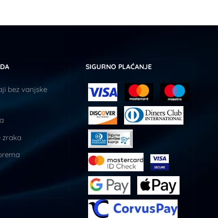
UDA
SIGURNO PLAĆANJE
ji bez vanjske
ja
 zraka
prema