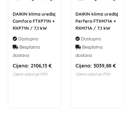
DAIKIN klima uređaj
DAIKIN klima uređaj
Comfora FTXP71N +
Perfera FTXM71A +
RXP71N / 7,1 kW
RXM71A / 7,1 kW
Dostupno
Dostupno
Besplatna
Besplatna
dostava
dostava
Cijena:
2106,13 €
Cijena:
3039,88 €
Cijena uključuje PDV.
Cijena uključuje PDV.