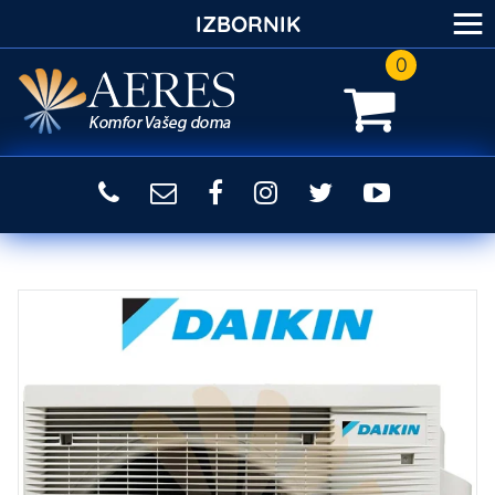
≡
IZBORNIK
0