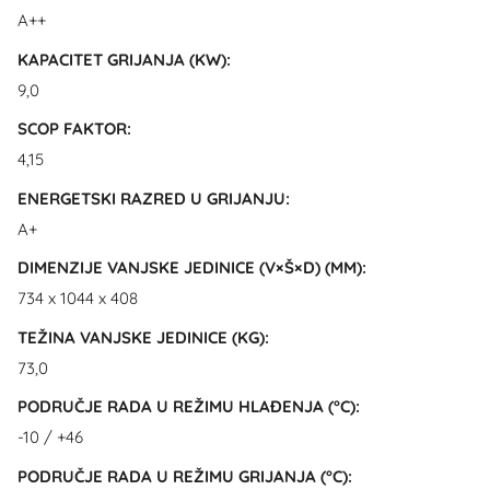
A++
KAPACITET GRIJANJA (KW):
9,0
SCOP FAKTOR:
4,15
ENERGETSKI RAZRED U GRIJANJU:
A+
DIMENZIJE VANJSKE JEDINICE (V×Š×D) (MM):
734 x 1044 x 408
TEŽINA VANJSKE JEDINICE (KG):
73,0
PODRUČJE RADA U REŽIMU HLAĐENJA (°C):
-10 / +46
PODRUČJE RADA U REŽIMU GRIJANJA (°C):