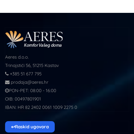
Aeres d.o.o.
Trinajstići 56, 51215 Kastav
+385 51 677 795
prodaja@aeres.hr
PON-PET: 08:00 - 16:00
OIB: 00497801901
IBAN: HR 82 2402 0061 1009 2275 0
↩
Raskid ugovora