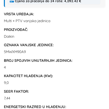
Cijena za plaćanje do 24 rate: 4,092.42 €
VRSTA UREĐAJA:
Multi + PTV vanjska jedinica
PROIZVOĐAČ:
Daikin
OZNAKA VANJSKE JEDINICE:
5MWXM90A9
BROJ SPOJIVIH UNUTARNJIH JEDINICA:
4
KAPACITET HLAĐENJA (KW):
9,0
SEER FAKTOR:
7,44
ENERGETSKI RAZRED U HLAĐENJU: