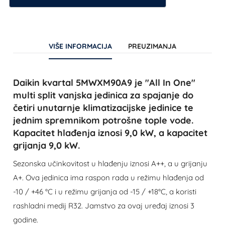
VIŠE INFORMACIJA
PREUZIMANJA
Daikin
kvartal 5MWXM90A9
je "All In One"
multi split vanjska jedinica za spajanje do
četiri unutarnje klimatizacijske jedinice te
jednim spremnikom potrošne tople vode.
Kapacitet hlađenja iznosi 9,0 kW, a kapacitet
grijanja 9,0 kW.
Sezonska učinkovitost u hlađenju iznosi A++, a u grijanju
A+. Ova jedinica ima raspon rada u režimu hlađenja od
-10 / +46 °C i u režimu grijanja od -15 / +18°C, a koristi
rashladni medij R32. Jamstvo za ovaj uređaj iznosi 3
godine.