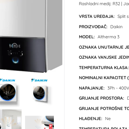
Rashladni medij: R32 | J
VRSTA UREĐAJA:
Split 
PROIZVOĐAČ:
Daikin
MODEL:
Altherma 3
OZNAKA UNUTARNJE JE
OZNAKA VANJSKE JEDIN
TEMPERATURNA KLASA:
NOMINALNI KAPACITET (
NAPAJANJE:
3Ph - 400V
GRIJANJE PROSTORA:
GRIJANJE POTROŠNE TO
HLAĐENJE:
Ne
TEMPERATURA POLAZA T