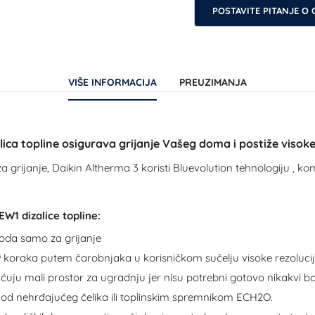
POSTAVITE PITANJE O
VIŠE INFORMACIJA
PREUZIMANJA
ca topline osigurava grijanje Vašeg doma i postiže visoke 
grijanje, Daikin Altherma 3 koristi Bluevolution tehnologiju , k
1 dizalice topline:
voda samo za grijanje
9 koraka putem čarobnjaka u korisničkom sučelju visoke rezolucij
u mali prostor za ugradnju jer nisu potrebni gotovo nikakvi bo
od nehrđajućeg čelika ili toplinskim spremnikom ECH2O.