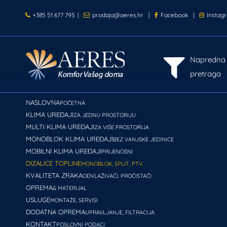
+385 51 677 795
|
prodaja@aeres.hr
|
Facebook
|
Instag
Napredna
pretraga
NASLOVNA
POČETNA
KLIMA UREĐAJI
ZA JEDNU PROSTORIJU
MULTI KLIMA UREĐAJI
ZA VIŠE PROSTORIJA
MONOBLOK KLIMA UREĐAJI
BEZ VANJSKE JEDINICE
MOBILNI KLIMA UREĐAJI
PRIJENOSNI
DIZALICE TOPLINE
MONOBLOK, SPLIT, PTV
KVALITETA ZRAKA
ODVLAŽIVAČI, PROČISTAČI
OPREMA
& MATERIJAL
USLUGE
MONTAŽE, SERVISI
DODATNA OPREMA
UPRAVLJANJE, FILTRACIJA
KONTAKT
POSLOVNI PODACI