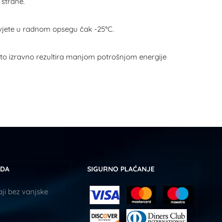
 strane.
uvjete u radnom opsegu čak -25°C.
to izravno rezultira manjom potrošnjom energije
UDA
SIGURNO PLAĆANJE
ji bez vanjske