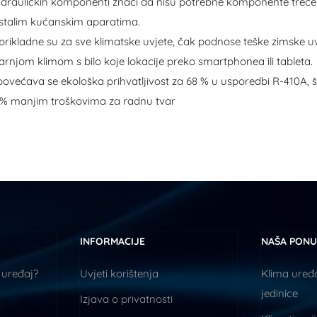
hidrauličkih komponenti znači da nisu potrebne komponente treće
 ostalim kućanskim aparatima.
 prikladne su za sve klimatske uvjete, čak podnose teške zimske 
rnjom klimom s bilo koje lokacije preko smartphonea ili tableta.
većava se ekološka prihvatljivost za 68 % u usporedbi R-410A, š
 30% manjim troškovima za radnu tvar
INFORMACIJE
NAŠA PON
 uređaj?
Uvjeti korištenja
Klima uređa
jedinice
Izjava o privatnosti