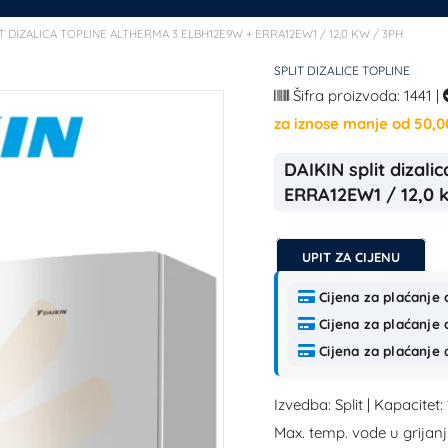
IT DIZALICA TOPLINE ALTHERMA 3 ELBH12E9W + ERRA12EW1 / 12,0 KW / 3PH
SPLIT DIZALICE TOPLINE
Šifra proizvoda: 1441
|
za iznose manje od 50,0
DAIKIN split dizal
ERRA12EW1 / 12,0 
UPIT ZA CIJENU
Cijena za plaćanje 
Cijena za plaćanje 
Cijena za plaćanje 
Izvedba: Split | Kapacitet:
Max. temp. vode u grijanj