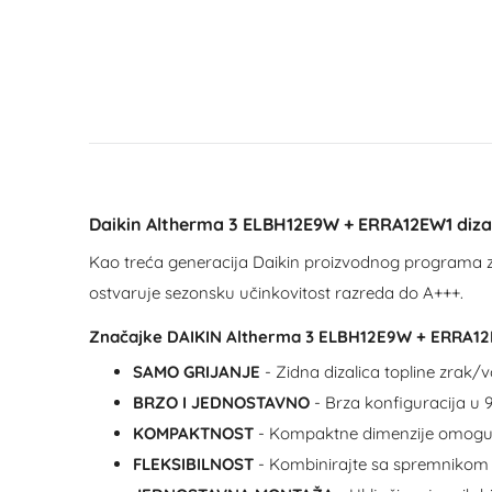
Daikin Altherma 3 ELBH12E9W + ERRA12EW1 dizali
Kao treća generacija Daikin proizvodnog programa za 
ostvaruje sezonsku učinkovitost razreda do A+++.
Značajke DAIKIN Altherma 3 ELBH12E9W + ERRA12EW
SAMO GRIJANJE
- Zidna dizalica topline zrak/
BRZO I JEDNOSTAVNO
- Brza konfiguracija u 
KOMPAKTNOST
- Kompaktne dimenzije omogućuj
FLEKSIBILNOST
- Kombinirajte sa spremnikom 