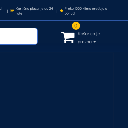
d
Kartično plaćanje do 24
Preko 1000 klima uređaja u
|
|
rate
ponudi
0
Košarica je
prazna