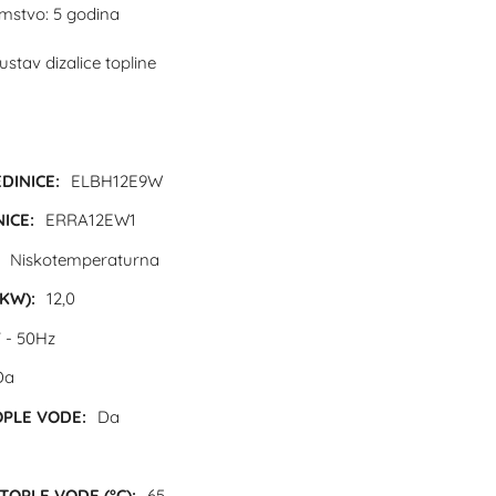
amstvo: 5 godina
sustav dizalice topline
DINICE:
ELBH12E9W
ICE:
ERRA12EW1
Niskotemperaturna
KW):
12,0
 - 50Hz
Da
PLE VODE:
Da
OPLE VODE (°C):
65