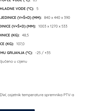
LADNE VODE (°C):
5
EDINICE (V×Š×D) (MM):
840 x 440 x 390
INICE (V×Š×D) (MM):
1003 x 1270 x 533
NICE (KG):
48,5
CE (KG):
107,0
U GRIJANJA (°C):
-25 / +35
ljučeno u cijenu
DW, osjetnik temperature spremnika PTV-a