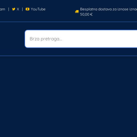
ram
|
X
|
YouTube
Besplatna dostava za iznose izna
50,00 €