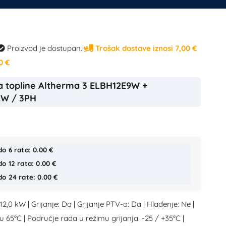
Proizvod je dostupan.
|
Trošak dostave iznosi 7,00 €
0 €
ica topline Altherma 3 ELBH12E9W +
kW / 3PH
do 6 rata: 0.00 €
do 12 rata: 0.00 €
do 24 rate: 0.00 €
 12,0 kW | Grijanje: Da | Grijanje PTV-a: Da | Hlađenje: Ne |
u 65°C | Područje rada u režimu grijanja: -25 / +35°C |