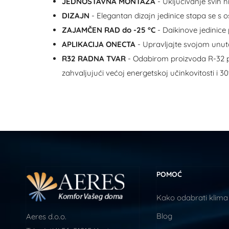
JEDNOSTAVNA MONTAŽA
- Uključivanje svih 
DIZAJN
- Elegantan dizajn jedinice stapa se s
ZAJAMČEN RAD do -25 °C
- Daikinove jedinice
APLIKACIJA ONECTA
- Upravljajte svojom unuta
R32 RADNA TVAR
- Odabirom proizvoda R-32 po
zahvaljujući većoj energetskoj učinkovitosti i
POMOĆ
Kako odabrati klima
Blog
Aeres d.o.o.