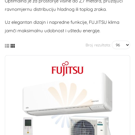
Optimalna je za prostorije visine do 2,7 metara, pružajući
ravnomjernu distribuciju hladnog ili toplog zraka.
Uz elegantan dizajn i napredne funkcije, FUJITSU klima
jamči maksimalnu udobnost i uštedu energije.
Broj rezultata: