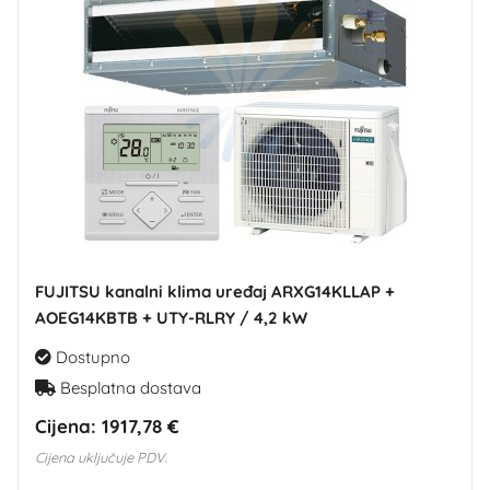
FUJITSU kanalni klima uređaj ARXG14KLLAP +
AOEG14KBTB + UTY-RLRY / 4,2 kW
Dostupno
Besplatna dostava
Cijena:
1917,78 €
Cijena uključuje PDV.