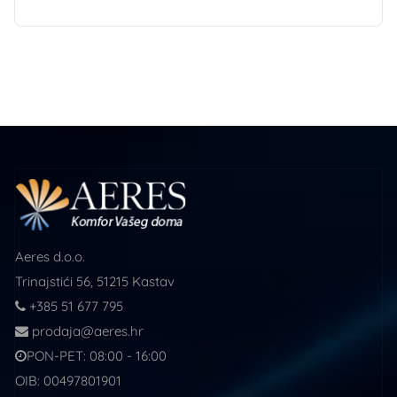
Aeres d.o.o.
Trinajstići 56, 51215 Kastav
+385 51 677 795
prodaja@aeres.hr
PON-PET: 08:00 - 16:00
OIB: 00497801901