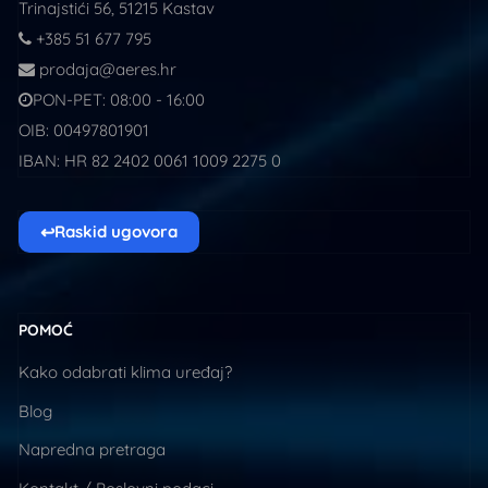
Trinajstići 56, 51215 Kastav
+385 51 677 795
prodaja@aeres.hr
PON-PET: 08:00 - 16:00
OIB: 00497801901
IBAN: HR 82 2402 0061 1009 2275 0
↩
Raskid ugovora
POMOĆ
Kako odabrati klima uređaj?
Blog
Napredna pretraga