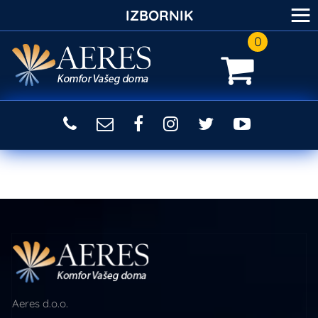
≡
IZBORNIK
0
Aeres d.o.o.