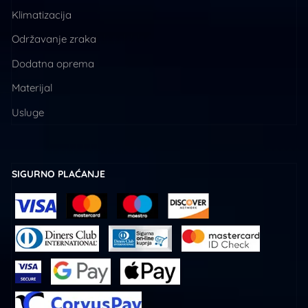
Klimatizacija
Održavanje zraka
Dodatna oprema
Materijal
Usluge
SIGURNO PLAĆANJE