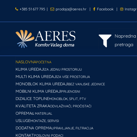
+385 51 677 795
|
prodaja@aeres.hr
|
Facebook
|
Instag
Napredna
pretraga
NASLOVNA
POČETNA
KLIMA UREĐAJI
ZA JEDNU PROSTORIJU
MULTI KLIMA UREĐAJI
ZA VIŠE PROSTORIJA
MONOBLOK KLIMA UREĐAJI
BEZ VANJSKE JEDINICE
MOBILNI KLIMA UREĐAJI
PRIJENOSNI
DIZALICE TOPLINE
MONOBLOK, SPLIT, PTV
KVALITETA ZRAKA
ODVLAŽIVAČI, PROČISTAČI
OPREMA
& MATERIJAL
USLUGE
MONTAŽE, SERVISI
DODATNA OPREMA
UPRAVLJANJE, FILTRACIJA
KONTAKT
POSLOVNI PODACI