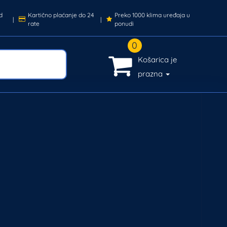
d
Kartično plaćanje do 24
Preko 1000 klima uređaja u
|
|
rate
ponudi
0
Košarica je
prazna