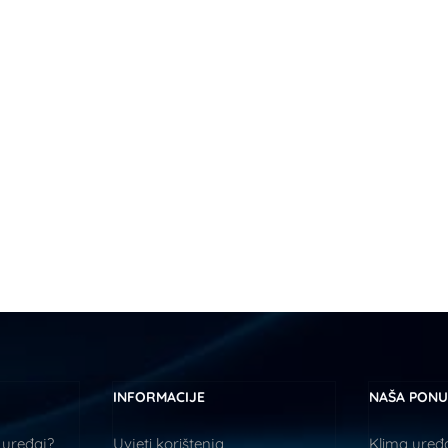
INFORMACIJE
NAŠA PON
 uređaj?
Uvjeti korištenja
Klima uređa