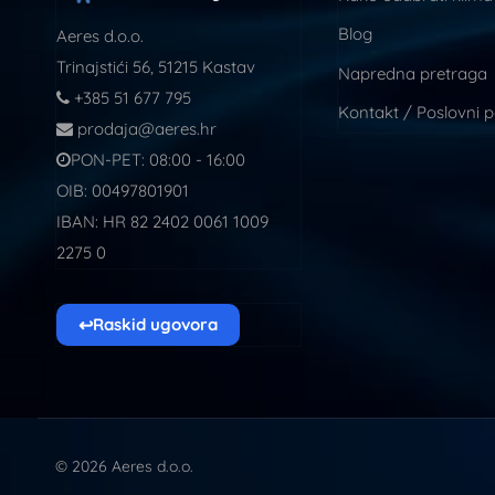
Blog
Aeres d.o.o.
Trinajstići 56, 51215 Kastav
Napredna pretraga
+385 51 677 795
Kontakt / Poslovni 
prodaja@aeres.hr
PON-PET: 08:00 - 16:00
OIB: 00497801901
IBAN: HR 82 2402 0061 1009
2275 0
↩
Raskid ugovora
© 2026 Aeres d.o.o.