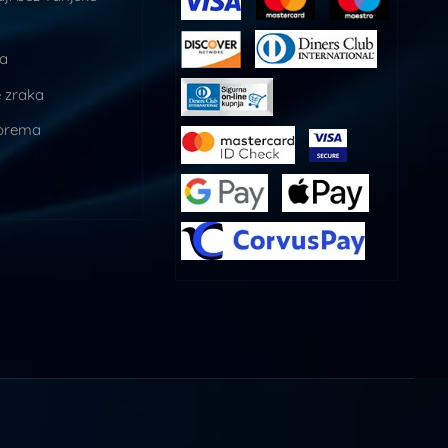
ja
 zraka
prema