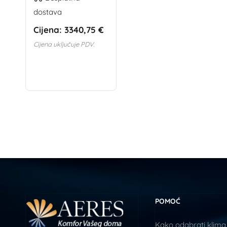
dostava
Cijena:
3340,75 €
Cijena uključuje PDV.
POMOĆ
Kako odabrati klima