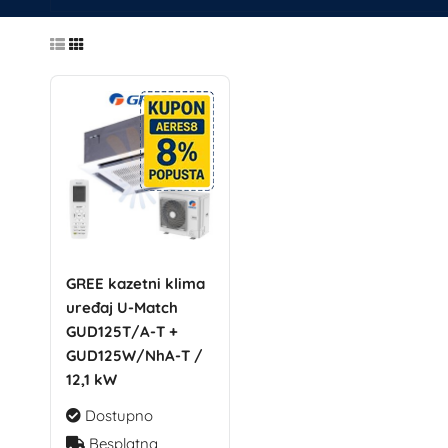
GREE kazetni klima
uređaj U-Match
GUD125T/A-T +
GUD125W/NhA-T /
12,1 kW
Dostupno
Besplatna