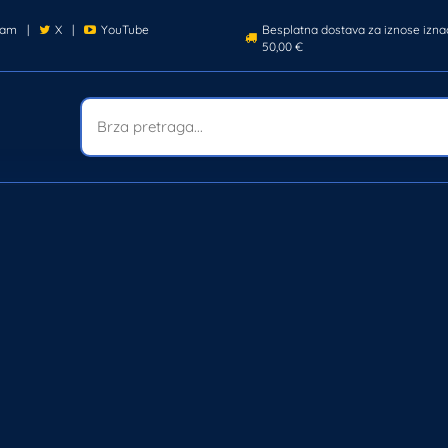
ram
|
X
|
YouTube
Besplatna dostava za iznose izna
50,00 €