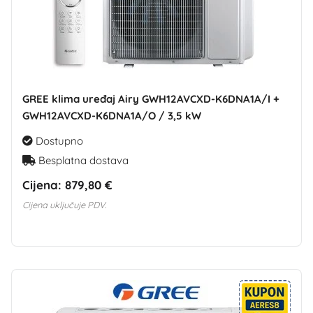
GREE klima uređaj Airy GWH12AVCXD-K6DNA1A/I +
GWH12AVCXD-K6DNA1A/O / 3,5 kW
Dostupno
Besplatna dostava
Cijena:
879,80 €
Cijena uključuje PDV.