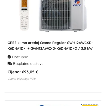
GREE klima uređaj Cosmo Regular GWH12AWCXD-
K6DNA1D/I + GWH12AWCXD-K6DNA1D/O / 3,5 kW
Dostupno
Besplatna dostava
Cijena:
693,05 €
Cijena uključuje PDV.