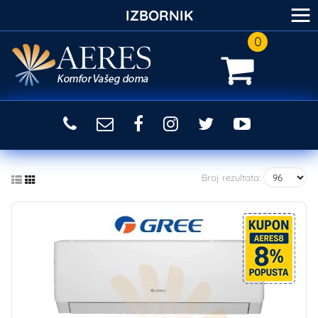
≡
IZBORNIK
0
Broj rezultata: