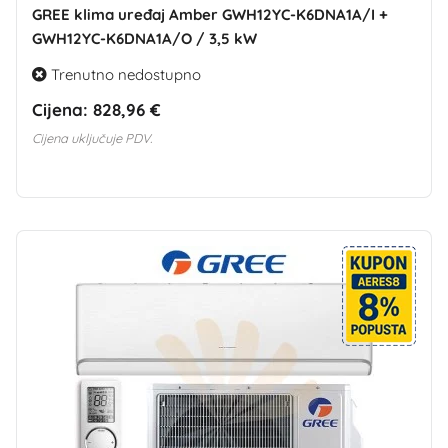
GREE klima uređaj Amber GWH12YC-K6DNA1A/I +
GWH12YC-K6DNA1A/O / 3,5 kW
Trenutno nedostupno
Cijena:
828,96 €
Cijena uključuje PDV.