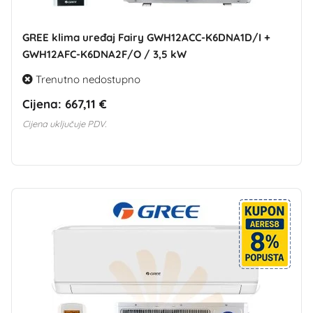
GREE klima uređaj Fairy GWH12ACC-K6DNA1D/I +
GWH12AFC-K6DNA2F/O / 3,5 kW
Trenutno nedostupno
Cijena:
667,11 €
Cijena uključuje PDV.