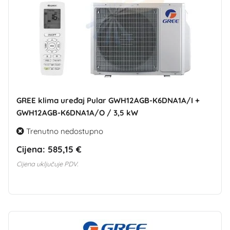
GREE klima uređaj Pular GWH12AGB-K6DNA1A/I +
GWH12AGB-K6DNA1A/O / 3,5 kW
Trenutno nedostupno
Cijena:
585,15 €
Cijena uključuje PDV.