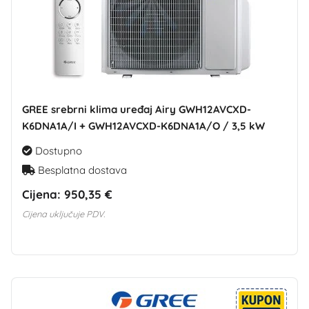
GREE srebrni klima uređaj Airy GWH12AVCXD-
K6DNA1A/I + GWH12AVCXD-K6DNA1A/O / 3,5 kW
Dostupno
Besplatna dostava
Cijena:
950,35 €
Cijena uključuje PDV.