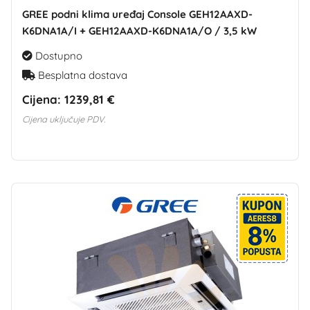
GREE podni klima uređaj Console GEH12AAXD-
K6DNA1A/I + GEH12AAXD-K6DNA1A/O / 3,5 kW
Dostupno
Besplatna dostava
Cijena:
1239,81 €
Cijena uključuje PDV.