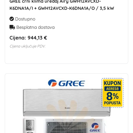
GREE crni klima uređaj Airy GWH12AVCXD-
K6DNA1A/I + GWH12AVCXD-K6DNA1A/O / 3,5 kW
Dostupno
Besplatna dostava
Cijena:
944,13 €
Cijena uključuje PDV.