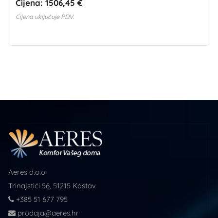
Cijena:
1506,45 €
Cijena uključuje PDV.
Aeres d.o.o.
Trinajstići 56, 51215 Kastav
+385 51 677 795
prodaja@aeres.hr