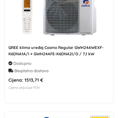
GREE klima uređaj Cosmo Regular GWH24AWEXF-
K6DNA1A/I + GWH24AFE-K6DNA2I/O / 7,1 kW
Dostupno
Besplatna dostava
Cijena:
1513,71 €
Cijena uključuje PDV.