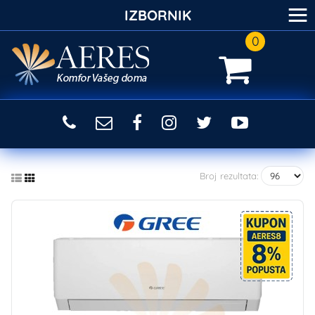
≡
IZBORNIK
0
Broj rezultata: