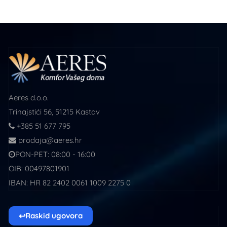
Aeres d.o.o.
Trinajstići 56, 51215 Kastav
+385 51 677 795
prodaja@aeres.hr
PON-PET: 08:00 - 16:00
OIB: 00497801901
IBAN: HR 82 2402 0061 1009 2275 0
↩
Raskid ugovora