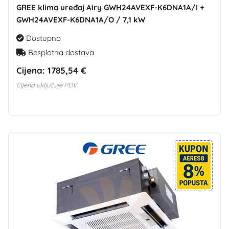
GREE klima uređaj Airy GWH24AVEXF-K6DNA1A/I +
GWH24AVEXF-K6DNA1A/O / 7,1 kW
Dostupno
Besplatna dostava
Cijena:
1785,54 €
Cijena uključuje PDV.