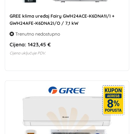
GREE klima uređaj Fairy GWH24ACE-K6DNA1I/I +
GWH24AFE-K6DNA2I/O / 7,1 kW
Trenutno nedostupno
Cijena:
1423,45 €
Cijena uključuje PDV.