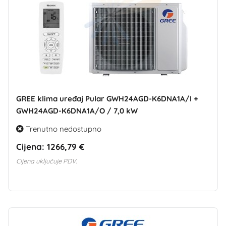
GREE klima uređaj Pular GWH24AGD-K6DNA1A/I +
GWH24AGD-K6DNA1A/O / 7,0 kW
Trenutno nedostupno
Cijena:
1266,79 €
Cijena uključuje PDV.