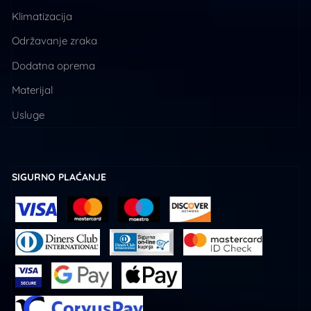
Klimatizacija
Održavanje zraka
Dodatna oprema
Materijal
Usluge
SIGURNO PLAĆANJE