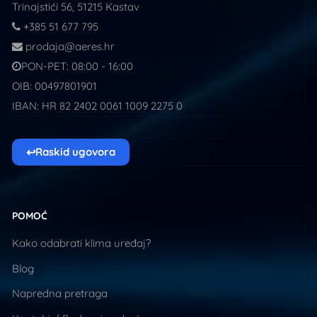
Trinajstići 56, 51215 Kastav
+385 51 677 795
prodaja@aeres.hr
PON-PET: 08:00 - 16:00
OIB: 00497801901
IBAN: HR 82 2402 0061 1009 2275 0
↩
Raskid ugovora
POMOĆ
Kako odabrati klima uređaj?
Blog
Napredna pretraga