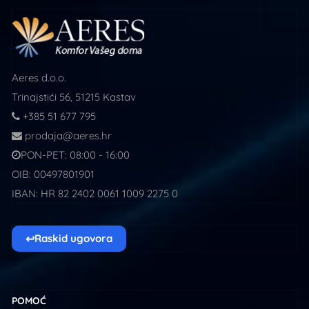
Aeres d.o.o.
Trinajstići 56, 51215 Kastav
+385 51 677 795
prodaja@aeres.hr
PON-PET: 08:00 - 16:00
OIB: 00497801901
IBAN: HR 82 2402 0061 1009 2275 0
↩
Raskid ugovora
POMOĆ