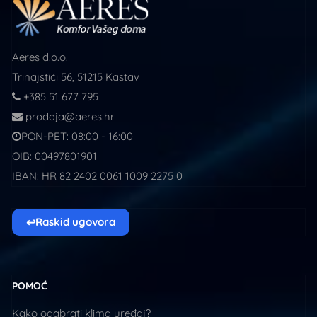
Aeres d.o.o.
Trinajstići 56, 51215 Kastav
+385 51 677 795
prodaja@aeres.hr
PON-PET: 08:00 - 16:00
OIB: 00497801901
IBAN: HR 82 2402 0061 1009 2275 0
↩
Raskid ugovora
POMOĆ
Kako odabrati klima uređaj?