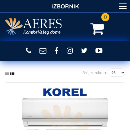
≡
IZBORNIK
0
Broj rezultata: