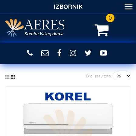
≡
IZBORNIK
0
Broj rezultata: