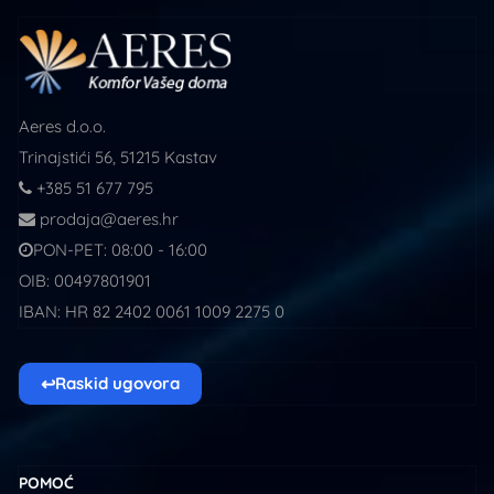
Aeres d.o.o.
Trinajstići 56, 51215 Kastav
+385 51 677 795
prodaja@aeres.hr
PON-PET: 08:00 - 16:00
OIB: 00497801901
IBAN: HR 82 2402 0061 1009 2275 0
↩
Raskid ugovora
POMOĆ