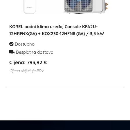
KOREL podni klima uređaj Console KFA2U-
12HRFNX(GA) + KOX230-12HFN8 (GA) / 3,5 kW
Dostupno
Besplatna dostava
Cijena:
793,92 €
Cijena uključuje PDV.