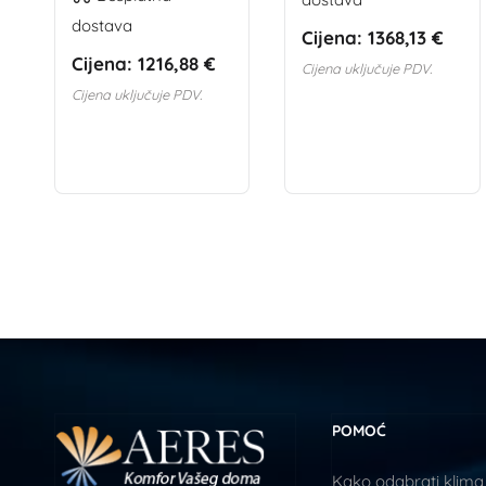
dostava
Cijena:
1368,13 €
Cijena:
1216,88 €
Cijena uključuje PDV.
Cijena uključuje PDV.
POMOĆ
Kako odabrati klima