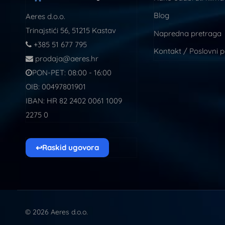
Blog
Aeres d.o.o.
Trinajstići 56, 51215 Kastav
Napredna pretraga
+385 51 677 795
Kontakt / Poslovni 
prodaja@aeres.hr
PON-PET: 08:00 - 16:00
OIB: 00497801901
IBAN: HR 82 2402 0061 1009
2275 0
↩
Raskid ugovora
© 2026 Aeres d.o.o.