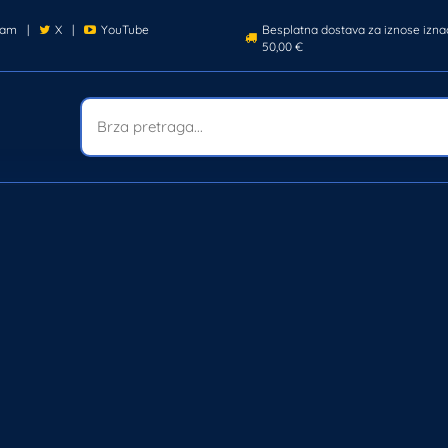
ram
|
X
|
YouTube
Besplatna dostava za iznose izna
50,00 €