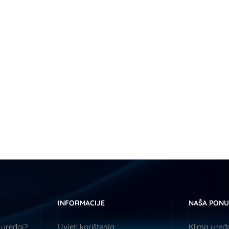
INFORMACIJE
NAŠA PON
 uređaj?
Uvjeti korištenja
Klima uređa