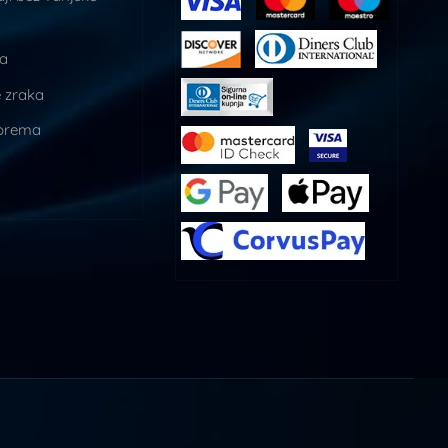
ja
 zraka
prema