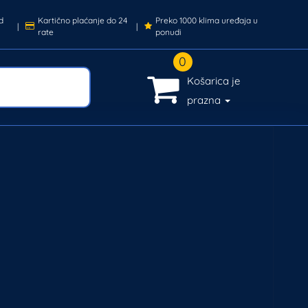
d
Kartično plaćanje do 24
Preko 1000 klima uređaja u
|
|
rate
ponudi
0
Košarica je
prazna