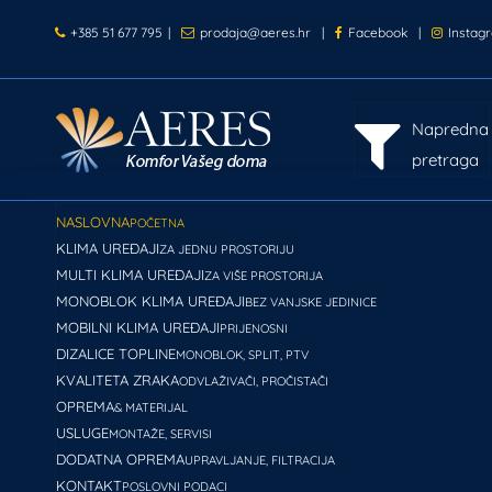
+385 51 677 795
|
prodaja@aeres.hr
|
Facebook
|
Instag
Napredna
pretraga
NASLOVNA
POČETNA
KLIMA UREĐAJI
ZA JEDNU PROSTORIJU
MULTI KLIMA UREĐAJI
ZA VIŠE PROSTORIJA
MONOBLOK KLIMA UREĐAJI
BEZ VANJSKE JEDINICE
MOBILNI KLIMA UREĐAJI
PRIJENOSNI
DIZALICE TOPLINE
MONOBLOK, SPLIT, PTV
KVALITETA ZRAKA
ODVLAŽIVAČI, PROČISTAČI
OPREMA
& MATERIJAL
USLUGE
MONTAŽE, SERVISI
DODATNA OPREMA
UPRAVLJANJE, FILTRACIJA
KONTAKT
POSLOVNI PODACI