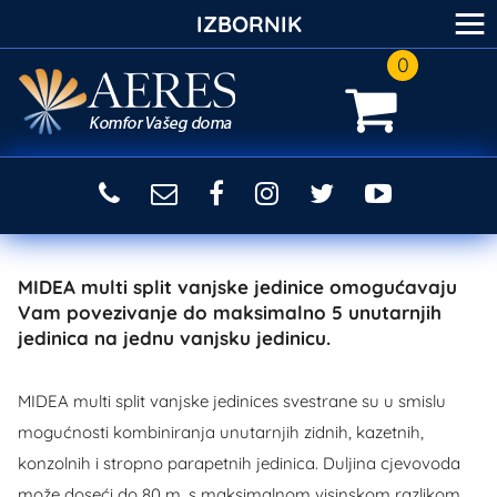
≡
IZBORNIK
0
MIDEA multi split vanjske jedinice omogućavaju
Vam povezivanje do maksimalno 5 unutarnjih
jedinica na jednu vanjsku jedinicu.
MIDEA multi split vanjske jedinices svestrane su u smislu
mogućnosti kombiniranja unutarnjih zidnih, kazetnih,
konzolnih i stropno parapetnih jedinica. Duljina cjevovoda
može doseći do 80 m, s maksimalnom visinskom razlikom