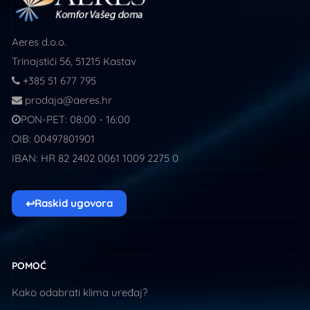
Aeres d.o.o.
Trinajstići 56, 51215 Kastav
+385 51 677 795
prodaja@aeres.hr
PON-PET: 08:00 - 16:00
OIB: 00497801901
IBAN: HR 82 2402 0061 1009 2275 0
↩
Raskid ugovora
POMOĆ
Kako odabrati klima uređaj?