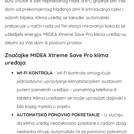
60% unutar 8 sati neprekidnog rada, a 8°C grijanje štiti Vaš
dom od prekomjernog hlađenja zimi ili smrzavanja cijevi i
sobnih biljaka. Klima uređaj se također automatski
prebacuje u način rada od 1W stanja mirovanja kako bi se
uštedjela energija. MIDEA Xtreme Save Pro klima uređaji su
idealni za Vaš dom ili poslovni prostor.
Značajke MIDEA Xtreme Save Pro klima
uređaja:
WI-FI KONTROLA
- Wi-Fi kontrola omogućuje
jednostavno upravljanje klimatizacijskim sustavom
putem pametnih uređaja – pametnog telefona ili
tableta. Klima uređajem se može upravljati daljinski s
bilo kojeg mjesta u svijetu.
AUTOMATSKO PONOVNO POKRETANJE
- U slučaju
da klima uređaj neočekivano prestane s radom zbog
nestanka struje, automatski će se ponovno pokrenuti