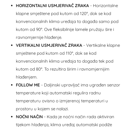
HORIZONTALNI USMJERIVAČ ZRAKA
- Horizontalne
klapne smještene pod kutom od 120°, dok se kod
konvencionalnih klima uređaja to događa samo pod
kutom od 90°. Ove fleksibilnije lamele pružaju šire i
ravnomjernije hlađenje.
VERTIKALNI USMJERIVAČ ZRAKA
- Vertikalne klapne
smještene pod kutom od 110°, dok se kod
konvencionalnih klima uređaja to događa tek pod
kutom od 80°. To rezultira širim i ravnomjernijim
hlađenjem.
FOLLOW ME
- Daljinski upravljač ima ugrađen senzor
temperature koji automatski regulira radnu
temperaturu ovisno o izmjerenoj temperaturi u
prostoru u kojem se nalazi.
NOĆNI NAČIN
- Kada je noćni način rada aktiviran
tijekom hlađenja, klima uređaj automatski podiže