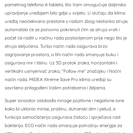
pametnog telefona ili tableta, što Vam omogućuje daljinsko
upravljanje uređajem bilo gdje u svijetu. U slučaju da klima
uređaj neočekivano prestane s radom zbog nestanka struje,
automatski će se ponovno pokrenuti čim se struja vrati i
počet će raditi u načinu rada postavljenom prije nego što je
struja isključena. Turbo način rada osigurava brzo
zagrijavanje prostora, a tihi način rada smanjuje buku i
osigurava mir i tišinu. Uz 3D protok zraka, horizontalni i
vertikalni usmjerivač zraka, "Follow me" značajku i Noćni
način rada, MIDEA Xtreme Save Pro klima uređaji su
savršeno prilagođeni Vašim potrebama i željama.
Super ionizator oslobađa mnoge pozitivne i negativne ione
kako bi uklonio mirise, prašinu, duhanski dim i pelud, a
funkcija samočišćenja osigurava čistoću i sprječava rast
bakterija. ECO način rada smanjuje potrošnju energije za