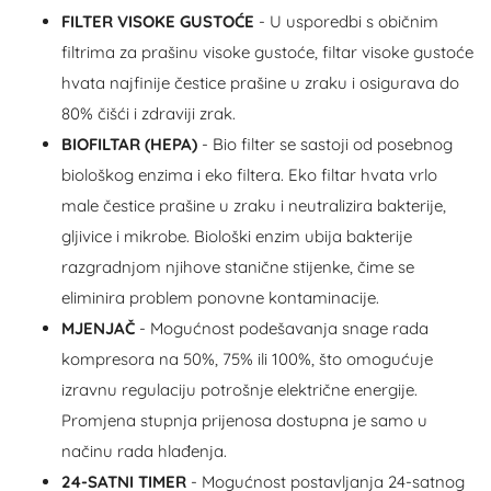
FILTER VISOKE GUSTOĆE
- U usporedbi s običnim
filtrima za prašinu visoke gustoće, filtar visoke gustoće
hvata najfinije čestice prašine u zraku i osigurava do
80% čišći i zdraviji zrak.
BIOFILTAR (HEPA)
- Bio filter se sastoji od posebnog
biološkog enzima i eko filtera. Eko filtar hvata vrlo
male čestice prašine u zraku i neutralizira bakterije,
gljivice i mikrobe. Biološki enzim ubija bakterije
razgradnjom njihove stanične stijenke, čime se
eliminira problem ponovne kontaminacije.
MJENJAČ
- Mogućnost podešavanja snage rada
kompresora na 50%, 75% ili 100%, što omogućuje
izravnu regulaciju potrošnje električne energije.
Promjena stupnja prijenosa dostupna je samo u
načinu rada hlađenja.
24-SATNI TIMER
- Mogućnost postavljanja 24-satnog