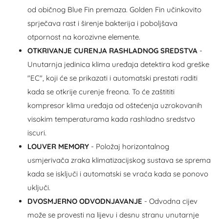
od običnog Blue Fin premaza. Golden Fin učinkovito
sprječava rast i širenje bakterija i poboljšava
otpornost na korozivne elemente.
OTKRIVANJE CURENJA RASHLADNOG SREDSTVA
-
Unutarnja jedinica klima uređaja detektira kod greške
"EC", koji će se prikazati i automatski prestati raditi
kada se otkrije curenje freona. To će zaštititi
kompresor klima uređaja od oštećenja uzrokovanih
visokim temperaturama kada rashladno sredstvo
iscuri.
LOUVER MEMORY
- Položaj horizontalnog
usmjerivača zraka klimatizacijskog sustava se sprema
kada se isključi i automatski se vraća kada se ponovo
uključi.
DVOSMJERNO ODVODNJAVANJE
- Odvodna cijev
može se provesti na lijevu i desnu stranu unutarnje