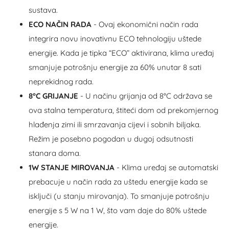
sustava.
ECO NAČIN RADA
- Ovaj ekonomični način rada
integrira novu inovativnu ECO tehnologiju uštede
energije. Kada je tipka “ECO” aktivirana, klima uređaj
smanjuje potrošnju energije za 60% unutar 8 sati
neprekidnog rada.
8°C GRIJANJE
- U načinu grijanja od 8°C održava se
ova stalna temperatura, štiteći dom od prekomjernog
hlađenja zimi ili smrzavanja cijevi i sobnih biljaka.
Režim je posebno pogodan u dugoj odsutnosti
stanara doma.
1W STANJE MIROVANJA
- Klima uređaj se automatski
prebacuje u način rada za uštedu energije kada se
isključi (u stanju mirovanja). To smanjuje potrošnju
energije s 5 W na 1 W, što vam daje do 80% uštede
energije.