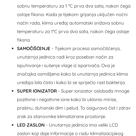
sobnu temperaturu za 1 °C prva dva sata, nakon čega
ostaje fiksna. Kada je tijekom grijanja uključen noćni
način rada, klima uređaj automatski snižava sobnu
temperaturu za 1°C prva dva sata, nakon čega ostaje
fiksna.
SAMOČIŠĆENJE
- Tijekom procesa samočišćenja,
unutarnja jedinica radi kroz poseban način za
ispuhivanje i sušenje vlage iz isparivača. Ova je
značajka osmišljena kako bi unutarnja jedinica klima
uređaja bila čista i kako bi se spriječio rast bakterija.
SUPER IONIZATOR
- Super ionizator oslobađa mnoge
pozitivne i negativne ione kako bi uklonio mirise,
prašinu, duhanski dim i pelud. To osigurava čist i zdrav
zrak za stanovnike klimatizirane prostorije.
LED ZASLON
- Unutarnja jedinica ima veliki LCD
zaslon koji daje informacije o radu klimatizacijskog