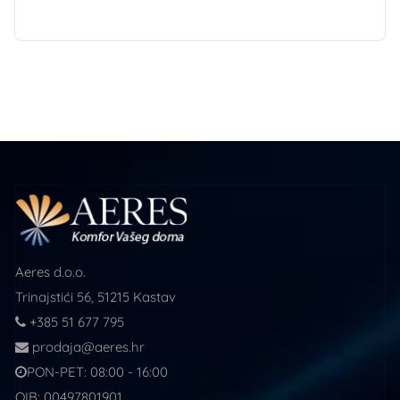
Aeres d.o.o.
Trinajstići 56, 51215 Kastav
+385 51 677 795
prodaja@aeres.hr
PON-PET: 08:00 - 16:00
OIB: 00497801901