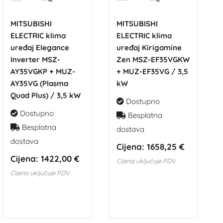
MITSUBISHI
MITSUBISHI
ELECTRIC klima
ELECTRIC klima
uređaj Elegance
uređaj Kirigamine
Inverter MSZ-
Zen MSZ-EF35VGKW
AY35VGKP + MUZ-
+ MUZ-EF35VG / 3,5
AY35VG (Plasma
kW
Quad Plus) / 3,5 kW
Dostupno
Dostupno
Besplatna
Besplatna
dostava
dostava
Cijena:
1658,25 €
Cijena:
1422,00 €
Cijena uključuje PDV.
Cijena uključuje PDV.