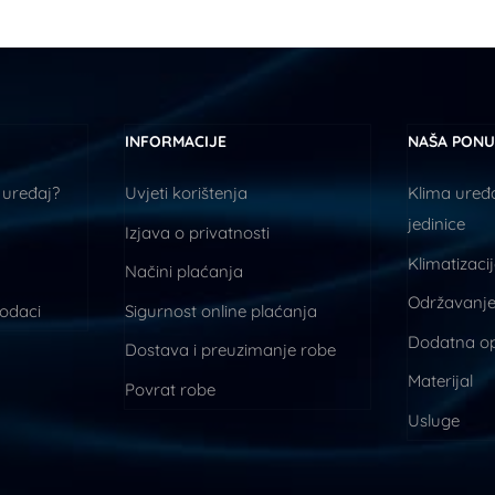
INFORMACIJE
NAŠA PON
 uređaj?
Uvjeti korištenja
Klima uređa
jedinice
Izjava o privatnosti
Klimatizaci
Načini plaćanja
Održavanje
podaci
Sigurnost online plaćanja
Dodatna o
Dostava i preuzimanje robe
Materijal
Povrat robe
Usluge