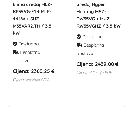
klima uređaj MLZ-
uređaj Hyper
KP35VG-E1 + MLP-
Heating MSZ-
444W + SUZ-
RW35VG + MUZ-
M35VAR2.TH / 3,5
RW35VGHZ / 3,5 kW
kW
Dostupno
Dostupno
Besplatna
Besplatna
dostava
dostava
Cijena:
2439,00 €
Cijena:
2360,25 €
Cijena uključuje PDV.
Cijena uključuje PDV.