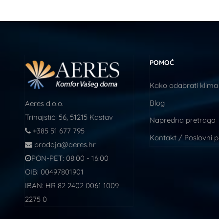
POMOĆ
Kako odabrati klima
Blog
Aeres d.o.o.
Trinajstići 56, 51215 Kastav
Napredna pretraga
+385 51 677 795
Kontakt / Poslovni 
prodaja@aeres.hr
PON-PET: 08:00 - 16:00
OIB: 00497801901
IBAN: HR 82 2402 0061 1009
2275 0