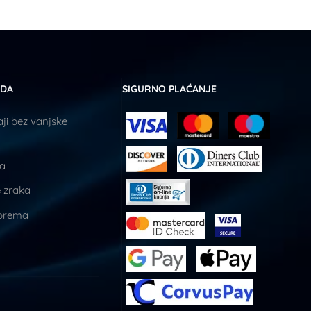
UDA
SIGURNO PLAĆANJE
ji bez vanjske
ja
 zraka
prema