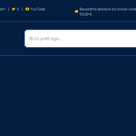
ram
|
X
|
YouTube
Besplatna dostava za iznose izna
50,00 €