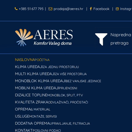
+385 51 677 795
|
prodaja@aeres.hr
|
Facebook
|
Instag
Napredna
pretraga
NASLOVNA
POČETNA
KLIMA UREĐAJI
ZA JEDNU PROSTORIJU
MULTI KLIMA UREĐAJI
ZA VIŠE PROSTORIJA
MONOBLOK KLIMA UREĐAJI
BEZ VANJSKE JEDINICE
MOBILNI KLIMA UREĐAJI
PRIJENOSNI
DIZALICE TOPLINE
MONOBLOK, SPLIT, PTV
KVALITETA ZRAKA
ODVLAŽIVAČI, PROČISTAČI
OPREMA
& MATERIJAL
USLUGE
MONTAŽE, SERVISI
DODATNA OPREMA
UPRAVLJANJE, FILTRACIJA
KONTAKT
POSLOVNI PODACI