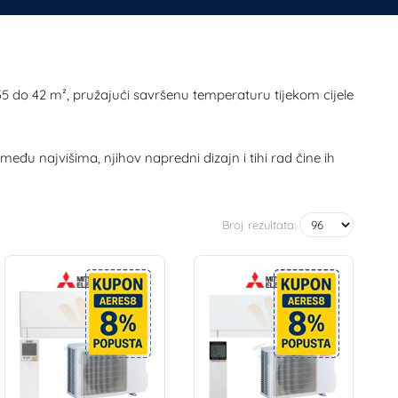
5 do 42 m², pružajući savršenu temperaturu tijekom cijele
eđu najvišima, njihov napredni dizajn i tihi rad čine ih
Broj rezultata: