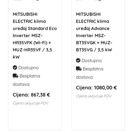
MITSUBISHI
MITSUBISHI
ELECTRIC klima
ELECTRIC klima
uređaj Standard Eco
uređaj Advance
Inverter MSZ-
Inverter MSZ-
HR35VFK (Wi-Fi) +
BT35VGK + MUZ-
MUZ-HR35VF / 3,5
BT35VG / 3,5 kW
kW
Dostupno
Dostupno
Besplatna
Besplatna
dostava
dostava
Cijena:
1080,00 €
Cijena:
867,38 €
Cijena uključuje PDV.
Cijena uključuje PDV.