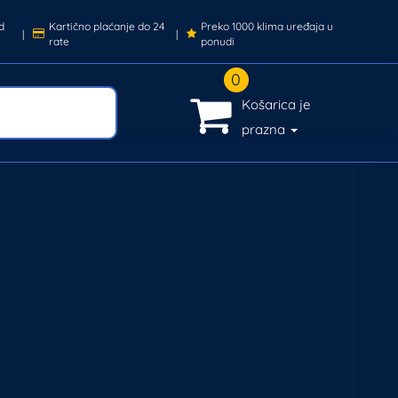
d
Kartično plaćanje do 24
Preko 1000 klima uređaja u
|
|
rate
ponudi
0
Košarica je
prazna