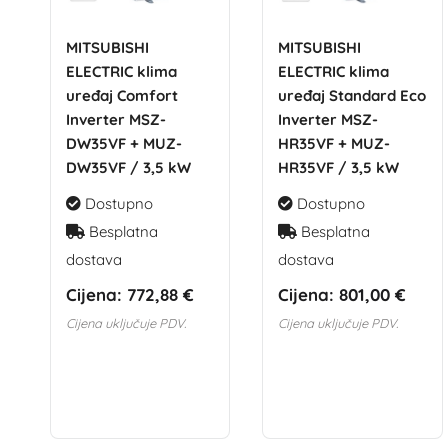
MITSUBISHI
MITSUBISHI
ELECTRIC klima
ELECTRIC klima
uređaj Comfort
uređaj Standard Eco
Inverter MSZ-
Inverter MSZ-
DW35VF + MUZ-
HR35VF + MUZ-
DW35VF / 3,5 kW
HR35VF / 3,5 kW
Dostupno
Dostupno
Besplatna
Besplatna
dostava
dostava
Cijena:
772,88 €
Cijena:
801,00 €
Cijena uključuje PDV.
Cijena uključuje PDV.