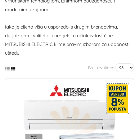
vrhunskom tehnologijom, iznimnom pouzdanošću i
modernim dizajnom.
Iako je cijena viša u usporedbi s drugim brendovima,
dugotrajna kvaliteta i energetska učinkovitost čine
MITSUBISHI ELECTRIC klime pravim izborom za udobnost i
uštedu.
Broj rezultata: