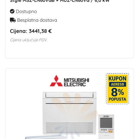
Style MSZ-LN60VGB + MUZ-LN60VG / 6,0 kW
Dostupno
Besplatna dostava
Cijena:
3441,38 €
Cijena uključuje PDV.