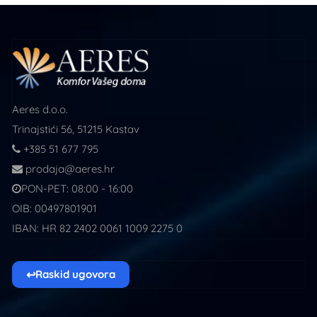
Aeres d.o.o.
Trinajstići 56, 51215 Kastav
+385 51 677 795
prodaja@aeres.hr
PON-PET: 08:00 - 16:00
OIB: 00497801901
IBAN: HR 82 2402 0061 1009 2275 0
↩
Raskid ugovora