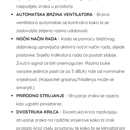
raspodjelu zraka u prostoriji.
AUTOMATSKA BRZINA VENTILATORA
- Brzina
ventilatora automatski se kontrolira kako bi se
zadovoljila željena razina udobnosti.
NOĆNI NAČIN RADA
- Kada se pomoću bežičnog
daljinskog upravljača aktivira noćni način rada, slijede
postavke: Svjetlo indikatora rada će postati slabije.
Zvučni signal će biti onemogućen. Razina buke
vanjske jedinice pasti će za 3 dB(A) niže od nominalne
vrijednosti. (Kapacitet grijanja/hlađenja može se
smanjiti.)
PRIRODNO STRUJANJE
- Strujanje zraka se osjeća
kao ugodni povjetarac.
DVOSTRUKA KRILCA
- Dvostruka krica razdvajaju
strujanje zraka na različite smjerove kako bi zrak
prolazio kroz cijelu prostoriju te kako bi se klimatizirani