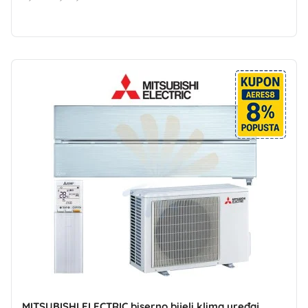
MITSUBISHI ELECTRIC biserno bijeli klima uređaj