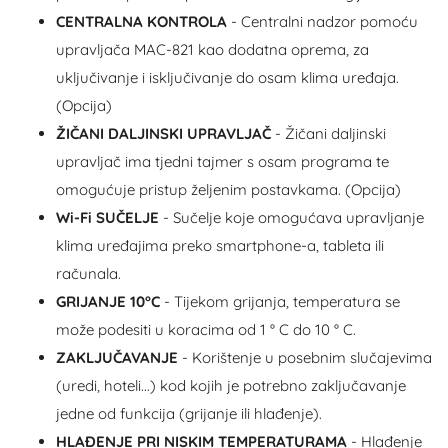
CENTRALNA KONTROLA
- Centralni nadzor pomoću
upravljača MAC-821 kao dodatna oprema, za
uključivanje i isključivanje do osam klima uređaja.
(Opcija)
ŽIČANI DALJINSKI UPRAVLJAČ
- Žičani daljinski
upravljač ima tjedni tajmer s osam programa te
omogućuje pristup željenim postavkama. (Opcija)
Wi-Fi SUČELJE
- Sučelje koje omogućava upravljanje
klima uređajima preko smartphone-a, tableta ili
računala.
GRIJANJE 10°C
- Tijekom grijanja, temperatura se
može podesiti u koracima od 1 ° C do 10 ° C.
ZAKLJUČAVANJE
- Korištenje u posebnim slučajevima
(uredi, hoteli...) kod kojih je potrebno zaključavanje
jedne od funkcija (grijanje ili hlađenje).
HLAĐENJE PRI NISKIM TEMPERATURAMA
- Hlađenje