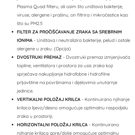
Plasma Quad filteru, ali osim što uništava bakterije,
viruse, alergene i prašinu, on filtrira i mikročestice kao
što su PM2.5
FILTER ZA PROČIŠĆAVANJE ZRAKA SA SREBRNIM
IONIMA
- Uništava i neutralizira bakterije, pelud i ostale
alergene u zraku. (Opcija)
DVOSTRUKI PREMAZ
- Dvostruki premaz izmjenjivača
topline, ventilatora i prostora za usis zraka koji
sprječava nakupljanje hidrofobne i hidrofilne
prljavštine na površinama i dijelovima unutarnje
jedinice.
VERTIKALNI POLOŽAJ KRILCA
- Kontinuirano njihanje
krilaca lijevo/desno omogućuje optimalnu raspodjelu
zraka u prostoriji.
HORIZONTALNI POLOŽAJ KRILCA
- Kontinuirano
njihanje krilaca gore/dolje omogućuje optimalnu